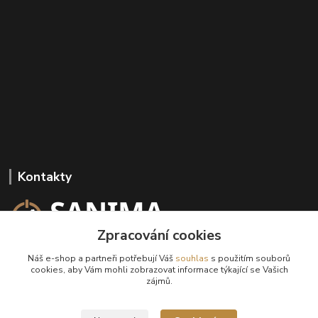
Kontakty
Zpracování cookies
+420 602 647 136
Náš e-shop a partneři potřebují Váš
souhlas
s použitím souborů
(Po-Pá, 9-18 hod.)
cookies, aby Vám mohli zobrazovat informace týkající se Vašich
zájmů.
info@sanima.cz