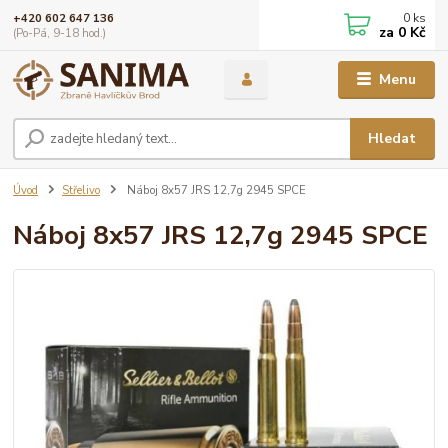
0
ks
+420 602 647 136
za
0 Kč
(Po-Pá, 9-18 hod.)
Menu
Hledat
Úvod
Střelivo
Náboj 8x57 JRS 12,7g 2945 SPCE
Náboj 8x57 JRS 12,7g 2945 SPCE