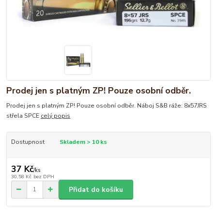
Prodej jen s platným ZP! Pouze osobní odběr.
Prodej jen s platným ZP! Pouze osobní odběr. Náboj S&B ráže: 8x57JRS
střela SPCE
celý popis
Dostupnost
Skladem > 10 ks
37 Kč
/
ks
30,58 Kč
bez DPH
Přidat do košíku