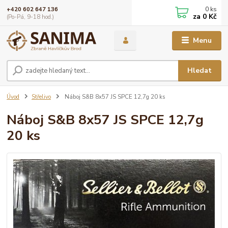
0
ks
+420 602 647 136
za
0 Kč
(Po-Pá, 9-18 hod.)
Menu
Hledat
Úvod
Střelivo
Náboj S&B 8x57 JS SPCE 12,7g 20 ks
Náboj S&B 8x57 JS SPCE 12,7g
20 ks