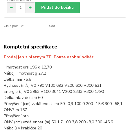
Přidat do košíku
Číslo produktu:
400
Kompletní specifikace
Prodej jen s platným ZP! Pouze osobní odběr.
Hmotnost grs 196 g 12,70
Náboj Hmotnost g 27,2
Délka mm 76,6
Rychlost (m/s) V0 790 V100 692 V200 606 V300 531
Energie (J) V0 3963 V100 3041 V200 2333 V300 1790
Délka hlavně (cm) 60
Převýšení (cm) vzdálenost (m) 50 -0,3 100 0 200 -15,6 300 -58,1
ONV* m 157
Převýšení pro
ONV (cm) vzdálenost (m) 50 1,7 100 3,8 200 -8,0 300 -46,6
Nábojů v krabičce 20