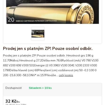
Prodej jen s platným ZP! Pouze osobní odběr.
Prodej jen s platným ZP! Pouze osobní odběr. Hmotnost grs 196 g
12,70Náboj Hmotnost g 27,2Délka mm 76,6Rychlost (m/s) V0 790 V100
692 V200 606 V300 531Energie (J) V0 3963 V100 3041 V200 2333 V300
1790Délka hlavně (cm) 60Převýšení (cm) vzdálenost (m) 50 -0,3 100 0
200 -15,6 300 -58,1ONV* m 157Převýše...
celý popis
Dostupnost
Skladem > 10 ks
32 Kč
/
ks
26,45 Kč
bez DPH