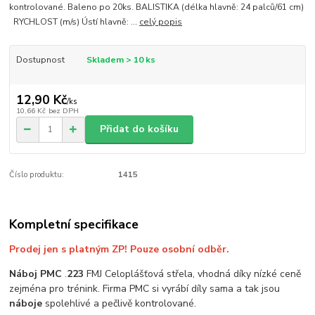
kontrolované. Baleno po 20ks. BALISTIKA (délka hlavně: 24 palců/61 cm)
RYCHLOST (m/s) Ústí hlavně: ...
celý popis
Dostupnost
Skladem > 10 ks
12,90 Kč
/
ks
10,66 Kč
bez DPH
Přidat do košíku
Číslo produktu:
1415
Kompletní specifikace
Prodej jen s platným ZP! Pouze osobní odběr.
Náboj
PMC
.
223
FMJ Celoplášťová střela, vhodná díky nízké ceně
zejména pro trénink. Firma PMC si vyrábí díly sama a tak jsou
náboje
spolehlivé a pečlivě kontrolované.