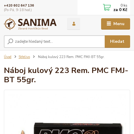
0
ks
+420 602 647 136
za
0 Kč
(Po-Pá, 9-18 hod.)
Menu
Hledat
Úvod
Střelivo
Náboj kulový 223 Rem. PMC FMJ-BT 55gr.
Náboj kulový 223 Rem. PMC FMJ-
BT 55gr.