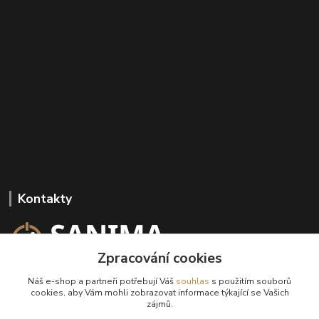
Kontakty
Zpracování cookies
+420 602 647 136
Náš e-shop a partneři potřebují Váš
souhlas
s použitím souborů
(Po-Pá, 9-18 hod.)
cookies, aby Vám mohli zobrazovat informace týkající se Vašich
zájmů.
info@sanima.cz