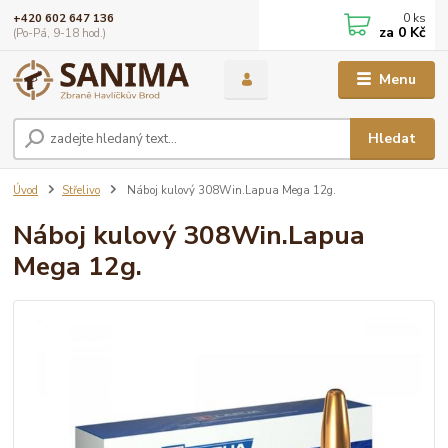
0
ks
+420 602 647 136
za
0 Kč
(Po-Pá, 9-18 hod.)
Menu
Hledat
Úvod
Střelivo
Náboj kulový 308Win.Lapua Mega 12g.
Náboj kulový 308Win.Lapua
Mega 12g.