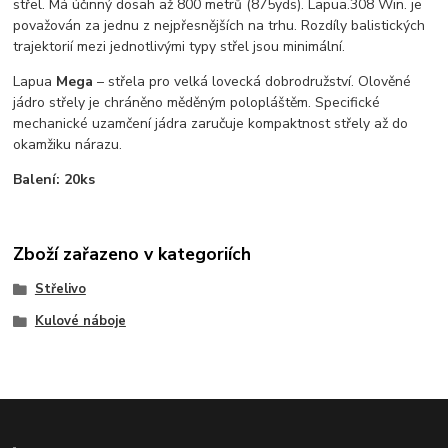
střel. Má účinný dosah až 800 metrů (875yds). Lapua.308 Win. je
považován za jednu z nejpřesnějších na trhu. Rozdíly balistických
trajektorií mezi jednotlivými typy střel jsou minimální.
Lapua
Mega
– střela pro velká lovecká dobrodružství. Olověné
jádro střely je chráněno měděným polopláštěm. Specifické
mechanické uzamčení jádra zaručuje kompaktnost střely až do
okamžiku nárazu.
Balení: 20ks
Zboží zařazeno v kategoriích
Střelivo
Kulové náboje