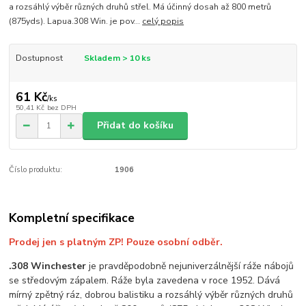
a rozsáhlý výběr různých druhů střel. Má účinný dosah až 800 metrů
(875yds). Lapua.308 Win. je pov...
celý popis
Dostupnost
Skladem > 10 ks
61 Kč
/
ks
50,41 Kč
bez DPH
Přidat do košíku
Číslo produktu:
1906
Kompletní specifikace
Prodej jen s platným ZP! Pouze osobní odběr.
.308 Winchester
je pravděpodobně nejuniverzálnější ráže nábojů
se středovým zápalem. Ráže byla zavedena v roce 1952. Dává
mírný zpětný ráz, dobrou balistiku a rozsáhlý výběr různých druhů