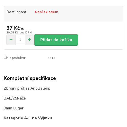
Dostupnost
Není skladem
37 Kč
/
ks
30,58 Kč
bez DPH
Přidat do košíku
Číslo produktu:
3313
Kompletní specifikace
Zbrojní průkaz:
Ano
Balení:
BAL/25
Ráže
9mm Luger
Kategorie A-1 na Výjmku