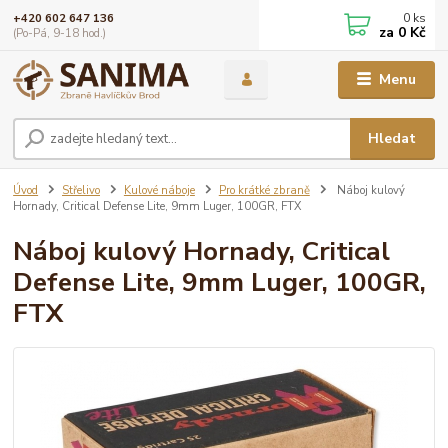
0
ks
+420 602 647 136
za
0 Kč
(Po-Pá, 9-18 hod.)
Menu
Hledat
Úvod
Střelivo
Kulové náboje
Pro krátké zbraně
Náboj kulový
Hornady, Critical Defense Lite, 9mm Luger, 100GR, FTX
Náboj kulový Hornady, Critical
Defense Lite, 9mm Luger, 100GR,
FTX