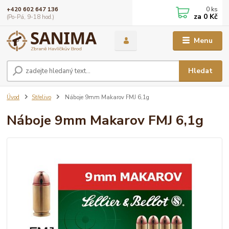
0
ks
+420 602 647 136
za
0 Kč
(Po-Pá, 9-18 hod.)
Menu
Hledat
Úvod
Střelivo
Náboje 9mm Makarov FMJ 6,1g
Náboje 9mm Makarov FMJ 6,1g