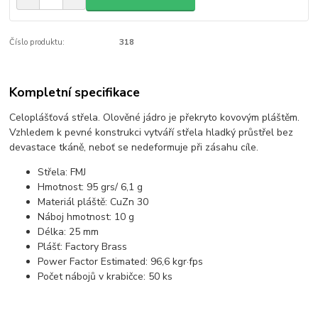
Číslo produktu:
318
Kompletní specifikace
Celoplášťová střela. Olověné jádro je překryto kovovým pláštěm.
Vzhledem k pevné konstrukci vytváří střela hladký průstřel bez
devastace tkáně, neboť se nedeformuje při zásahu cíle.
Střela: FMJ
Hmotnost: 95 grs/ 6,1 g
Materiál pláště: CuZn 30
Náboj hmotnost: 10 g
Délka: 25 mm
Plášť: Factory Brass
Power Factor Estimated: 96,6 kgr·fps
Počet nábojů v krabičce: 50 ks