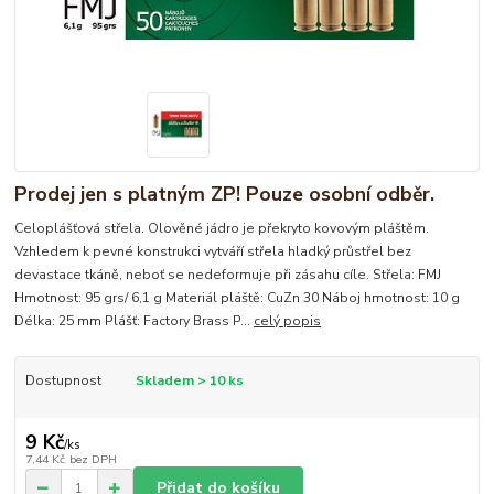
Prodej jen s platným ZP! Pouze osobní odběr.
Celoplášťová střela. Olověné jádro je překryto kovovým pláštěm.
Vzhledem k pevné konstrukci vytváří střela hladký průstřel bez
devastace tkáně, neboť se nedeformuje při zásahu cíle. Střela: FMJ
Hmotnost: 95 grs/ 6,1 g Materiál pláště: CuZn 30 Náboj hmotnost: 10 g
Délka: 25 mm Plášť: Factory Brass P...
celý popis
Dostupnost
Skladem > 10 ks
9 Kč
/
ks
7,44 Kč
bez DPH
Přidat do košíku