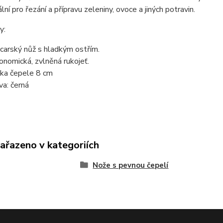
ální pro řezání a přípravu zeleniny, ovoce a jiných potravin.
y:
carský nůž s hladkým ostřím.
onomická, zvlněná rukojeť.
ka čepele 8 cm
va: černá
zařazeno v kategoriích
Nože s pevnou čepelí