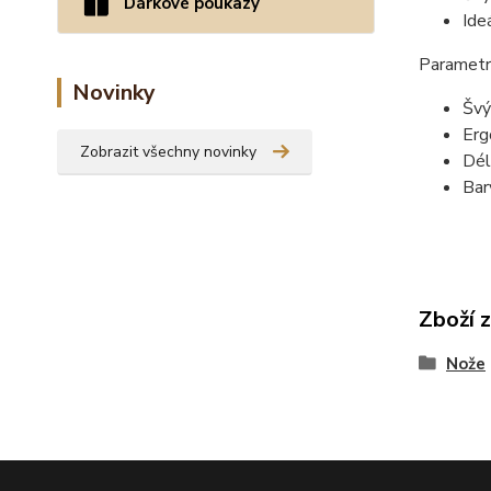
Dárkové poukazy
Ide
Parametr
Novinky
Švý
Erg
Zobrazit všechny novinky
Dél
Bar
Zboží 
Nože