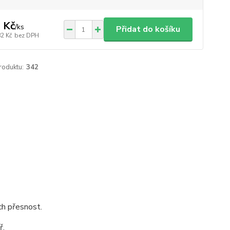
 Kč
/
ks
Přidat do košíku
82 Kč
bez DPH
roduktu:
342
ch přesnost.
ř.