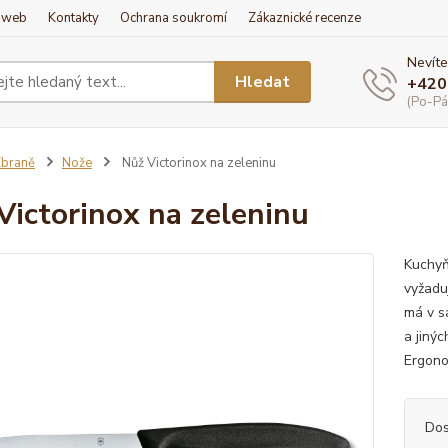
í web
Kontakty
Ochrana soukromí
Zákaznické recenze
Nevíte
Hledat
+420
(Po-Pá
braně
Nože
Nůž Victorinox na zeleninu
Victorinox na zeleninu
Kuchyňs
vyžadu
má v s
a jiný
Ergono
Dos