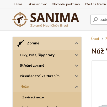
O nás
Jak nakupovat
Obchodní podmínky
Přejít na firemn
Úvod
Z
Zbraně
Nůž 
Luky, kuše, šípy,praky
Střelné zbraně
Příslušenství ke zbraním
Nože
Zavírací nože