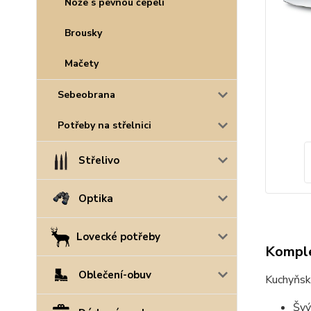
Nože s pevnou čepelí
Brousky
Mačety
Sebeobrana
Potřeby na střelnici
Střelivo
Optika
Lovecké potřeby
Komple
Oblečení-obuv
Kuchyňské
Švý