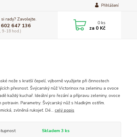
Přihlášení
 si rady? Zavolejte.
0
ks
 602 647 136
za
0 Kč
, 9-18 hod.)
ké nože s kratší čepelí, výborně využijete při činnostech
jících přesnost. Švýcarský nůž Victorinox na zeleninu a ovoce
adě každý kuchař. Ideální pro řezání a přípravu zeleniny, ovoce
ch potravin. Parametry: Švýcarský nůž s hladkým ostřím.
mická, zvlněná rukojeť. Dé...
celý popis
tupnost
Skladem 3 ks