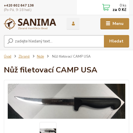
0
ks
+420 602 647 136
za
0 Kč
(Po-Pá, 9-18 hod.)
Menu
Hledat
Úvod
Zbraně
Nože
Nůž filetovací CAMP USA
Nůž filetovací CAMP USA