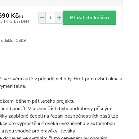
690 Kč
/
ks
Přidat do košíku
23,14 Kč
bez DPH
roduktu:
1609
či ve svém autě v případě nehody. Hrot pro rozbití okna a
vyměnitelné.
ložkami během pětiletého projektu.
 ihned použít. Všechny části byly podrobeny přísným
 Díky zaoblené čepeli na řezání bezpečnostních pásů lze
unkce pro vyproštění člověka uvězněného v automobilu.
h a jsou vhodné pro praváky i leváky.
 je dodáván ve svítivém žluto červeném nylonovém