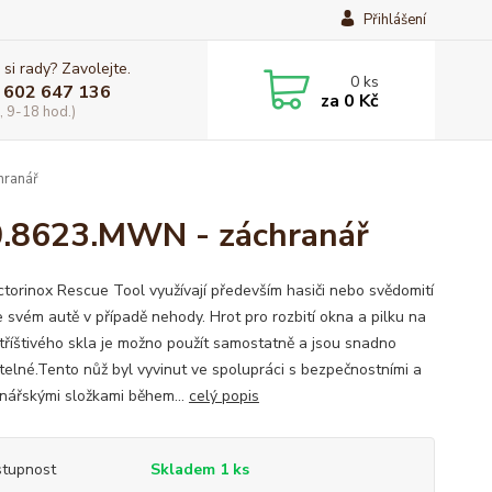
Přihlášení
 si rady? Zavolejte.
0
ks
 602 647 136
za
0 Kč
, 9-18 hod.)
hranář
 0.8623.MWN - záchranář
ctorinox Rescue Tool využívají především hasiči nebo svědomití
ve svém autě v případě nehody. Hrot pro rozbití okna a pilku na
 tříštivého skla je možno použít samostatně a jsou snadno
telné.Tento nůž byl vyvinut ve spolupráci s bezpečnostními a
nářskými složkami během...
celý popis
tupnost
Skladem 1 ks