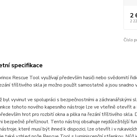
2 
2 2
Číslo p
tní specifikace
rinox Rescue Tool využívají především hasiči nebo svědomití řidi
řezání tříštivého skla je možno použít samostatně a jsou snadno 
 byl vyvinut ve spolupráci s bezpečnostními a záchranářskými s
unkce tohoto nového kapesního nástroje lze ve vteřině otevřít a
ředevším hrot pro rozbití okna a pilka na řezání tříštivého skla.
i bezpečně přeříznout. Tento nástroj obsahuje nejdůležitější f
ástroje, které musí být ihned k dispozici, lze otevřít i v rukavicíc
 je také vzhled nože Rescue Tool s luminiscenční střenkou. Nůž