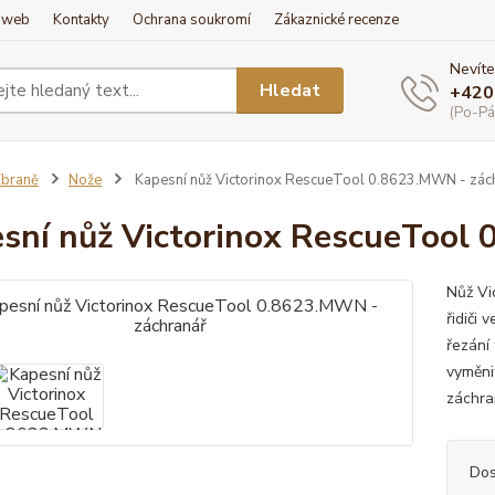
í web
Kontakty
Ochrana soukromí
Zákaznické recenze
Nevíte
Hledat
+420
(Po-Pá
braně
Nože
Kapesní nůž Victorinox RescueTool 0.8623.MWN - zác
sní nůž Victorinox RescueTool
Nůž Vi
řidiči 
řezání
vyměni
záchra
Dos