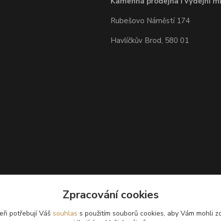
Kamenná prodejna i výdejní mí
Rubešovo Náměstí 174
Havlíčkův Brod, 580 01
Zpracování cookies
eři potřebují Váš
souhlas
s použitím souborů cookies, aby Vám mohli z