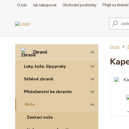
O nás
Jak nakupovat
Obchodní podmínky
Přejít na firemn
Úvod
Z
Zbraně
Kape
Luky, kuše, šípy,praky
Střelné zbraně
Příslušenství ke zbraním
Nože
Zavírací nože