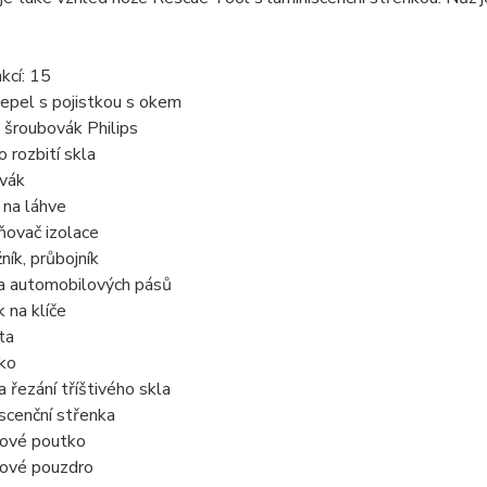
kcí: 15
čepel s pojistkou s okem
ý šroubovák Philips
o rozbití skla
ovák
k na láhve
ňovač izolace
ník, průbojník
ka automobilových pásů
k na klíče
ta
tko
a řezání tříštivého skla
scenční střenka
nové poutko
nové pouzdro