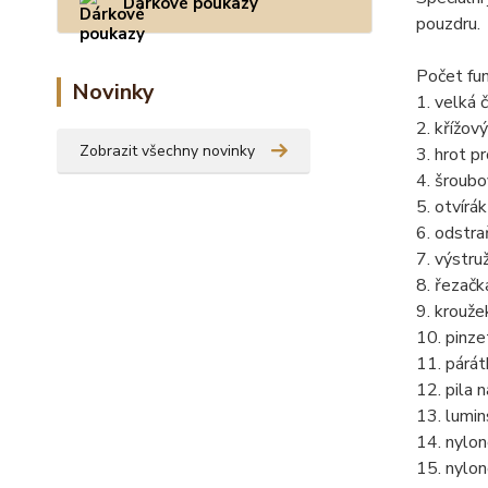
Dárkové poukazy
pouzdru.
Počet fun
Novinky
1. velká 
2. křížov
Zobrazit všechny novinky
3. hrot pr
4. šroub
5. otvírá
6. odstra
7. výstruž
8. řezač
9. krouže
10. pinze
11. párá
12. pila n
13. lumin
14. nylo
15. nylo