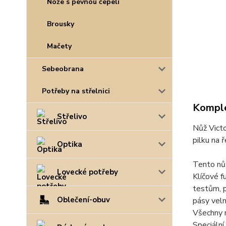
Nože s pevnou čepelí
Brousky
Mačety
Sebeobrana
Potřeby na střelnici
Komple
Střelivo
Nůž Victo
pilku na 
Optika
Tento nůž
Lovecké potřeby
Klíčové f
testům, p
Oblečení-obuv
pásy velm
Všechny n
Speciální