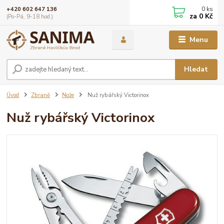
0
ks
+420 602 647 136
za
0 Kč
(Po-Pá, 9-18 hod.)
Menu
Hledat
Úvod
Zbraně
Nože
Nuž rybářský Victorinox
Nuž rybářský Victorinox