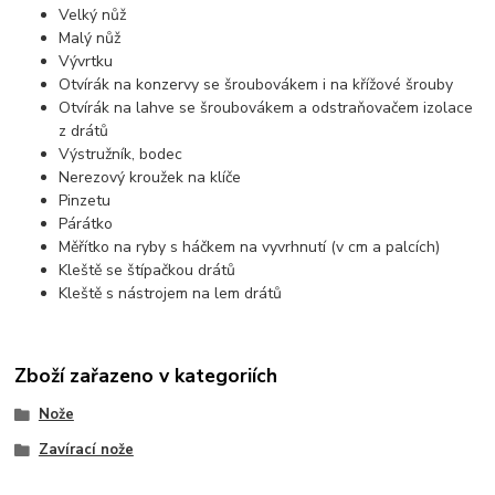
Velký nůž
Malý nůž
Vývrtku
Otvírák na konzervy se šroubovákem i na křížové šrouby
Otvírák na lahve se šroubovákem a odstraňovačem izolace
z drátů
Výstružník, bodec
Nerezový kroužek na klíče
Pinzetu
Párátko
Měřítko na ryby s háčkem na vyvrhnutí (v cm a palcích)
Kleště se štípačkou drátů
Kleště s nástrojem na lem drátů
Zboží zařazeno v kategoriích
Nože
Zavírací nože