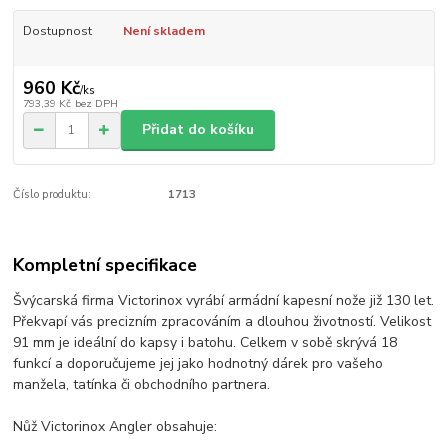
Dostupnost
Není skladem
960 Kč
/
ks
793,39 Kč
bez DPH
Přidat do košíku
Číslo produktu:
1713
Kompletní specifikace
Švýcarská firma Victorinox vyrábí armádní kapesní nože již 130 let.
Překvapí vás precizním zpracováním a dlouhou životností. Velikost
91 mm je ideální do kapsy i batohu. Celkem v sobě skrývá 18
funkcí a doporučujeme jej jako hodnotný dárek pro vašeho
manžela, tatínka či obchodního partnera.
Nůž Victorinox Angler obsahuje: