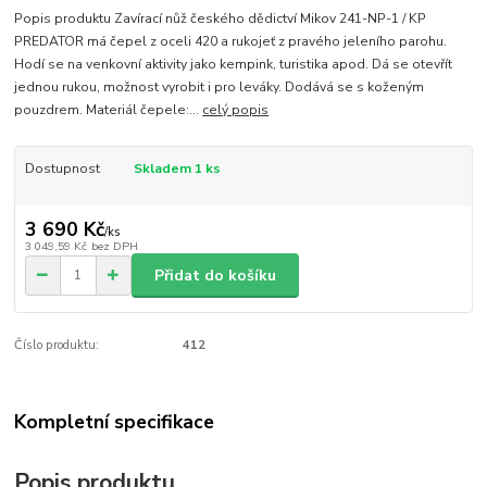
Popis produktu Zavírací nůž českého dědictví Mikov 241-NP-1 / KP
PREDATOR má čepel z oceli 420 a rukojeť z pravého jeleního parohu.
Hodí se na venkovní aktivity jako kempink, turistika apod. Dá se otevřít
jednou rukou, možnost vyrobit i pro leváky. Dodává se s koženým
pouzdrem. Materiál čepele:...
celý popis
Dostupnost
Skladem 1 ks
3 690 Kč
/
ks
3 049,59 Kč
bez DPH
Přidat do košíku
Číslo produktu:
412
Kompletní specifikace
Popis produktu