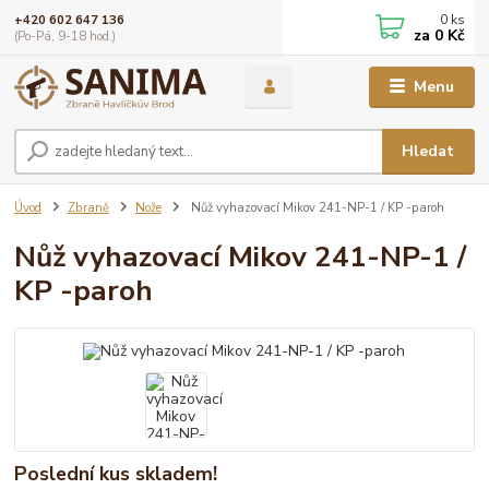
0
ks
+420 602 647 136
za
0 Kč
(Po-Pá, 9-18 hod.)
Menu
Hledat
Úvod
Zbraně
Nože
Nůž vyhazovací Mikov 241-NP-1 / KP -paroh
Nůž vyhazovací Mikov 241-NP-1 /
KP -paroh
Poslední kus skladem!