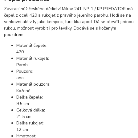
Zavírací nůž českého dědictví Mikov 241-NP-1 / KP PREDATOR má
čepel z oceli 420 a rukojeť z pravého jeleního parohu. Hodí se na
venkovní aktivity jako kempink, turistika apod. Dá se otevřít jednou
rukou, možnost vyrobit i pro leváky. Dodává se s koženým
pouzdrem.
Materiál čepele:
420
Materiál rukojeti:
Paroh
Pouzdro:
ano
Materiál pouzdra:
Kožené
Délka čepele:
9.5 cm
Celková délka:
21.5 cm
Délka rukojeti:
12 cm
Hmotnost: