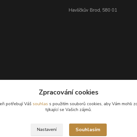
Havlíčkův Brod, 580 01
Zpracování cookies
eři potřebují Váš
souhlas
s použitím souborů cookies, aby Vám mohli z
týkající se Vašich zájmů.
Souhlasím
Nastavení