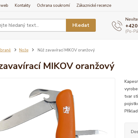
í web
Kontakty
Ochrana soukromí
Zákaznické recenze
Nevíte
Hledat
+420
(Po-Pá
braně
Nože
Nůž zavavírací MIKOV oranžový
zavavírací MIKOV oranžový
Kapesn
vyrobe
tvar st
pojist
Příklad
Dos