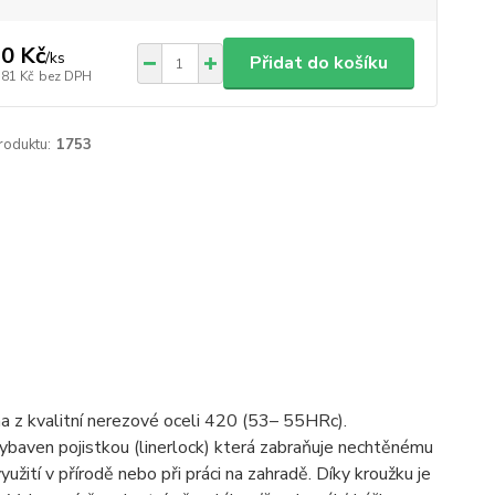
0 Kč
/
ks
Přidat do košíku
,81 Kč
bez DPH
roduktu:
1753
na z kvalitní nerezové oceli 420 (53– 55HRc).
vybaven pojistkou (linerlock) která zabraňuje nechtěnému
užití v přírodě nebo při práci na zahradě. Díky kroužku je