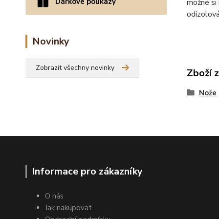
Dárkové poukazy
možné si 
odizolová
Novinky
Zobrazit všechny novinky
Zboží 
Nože
Informace pro zákazníky
O nás
Jak nakupovat