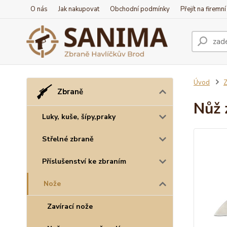
O nás
Jak nakupovat
Obchodní podmínky
Přejít na firemn
Úvod
Z
Zbraně
Nůž 
Luky, kuše, šípy,praky
Střelné zbraně
Příslušenství ke zbraním
Nože
Zavírací nože