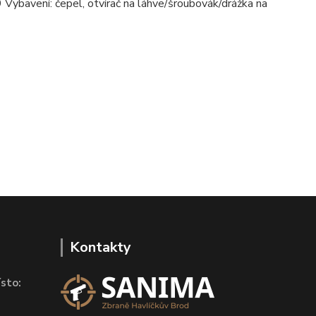
9 Vybavení: čepel, otvírač na láhve/šroubovák/drážka na
Kontakty
sto: