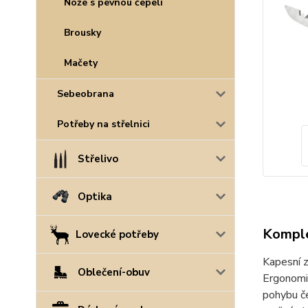
Nože s pevnou čepelí
Brousky
Mačety
Sebeobrana
Potřeby na střelnici
Střelivo
Optika
Komple
Lovecké potřeby
Kapesní z
Oblečení-obuv
Ergonomic
pohybu če