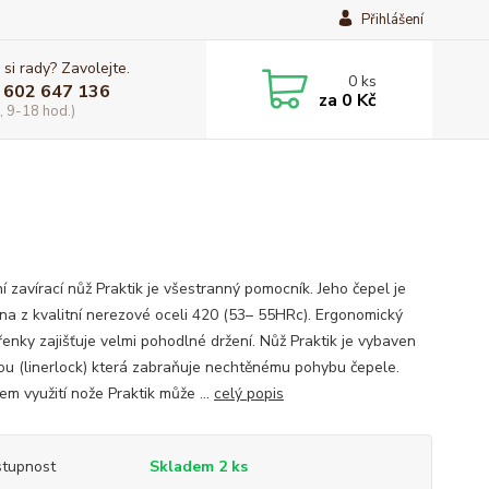
Přihlášení
 si rady? Zavolejte.
0
ks
 602 647 136
za
0 Kč
, 9-18 hod.)
í zavírací nůž Praktik je všestranný pomocník. Jeho čepel je
na z kvalitní nerezové oceli 420 (53– 55HRc). Ergonomický
řenky zajišťuje velmi pohodlné držení. Nůž Praktik je vybaven
kou (linerlock) která zabraňuje nechtěnému pohybu čepele.
em využití nože Praktik může ...
celý popis
tupnost
Skladem 2 ks