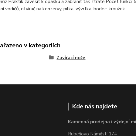
nůž Praktik zavěsit k opasku a zabránit tak ztrátě.Počet funkcí: 
ní vodičů, otvírač na konzervy, pilka, vývrtka, bodec, kroužek
zařazeno v kategoriích
Zavírací nože
Kde nás najdete
Kamenná prodejna i výdejní mí
Rubešovo Náměstí 174