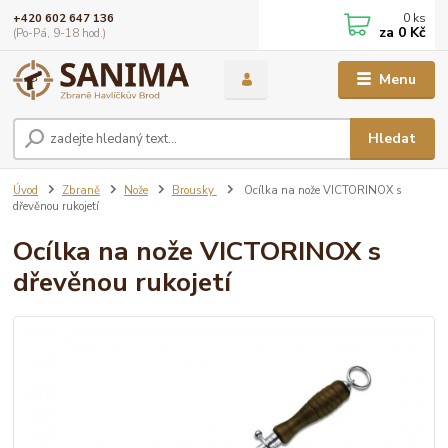
0
ks
+420 602 647 136
za
0 Kč
(Po-Pá, 9-18 hod.)
Menu
Hledat
Úvod
Zbraně
Nože
Brousky
Ocílka na nože VICTORINOX s
dřevěnou rukojetí
Ocílka na nože VICTORINOX s
dřevěnou rukojetí