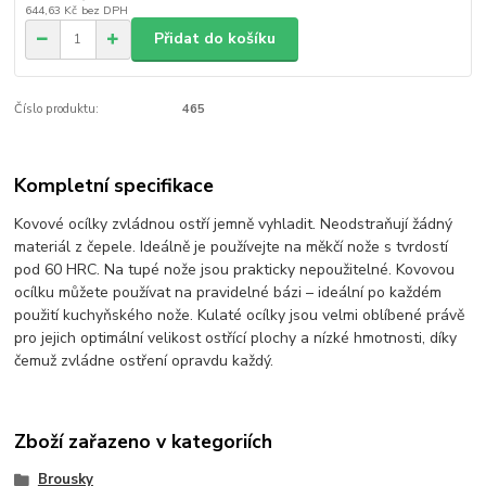
644,63 Kč
bez DPH
Přidat do košíku
Číslo produktu:
465
Kompletní specifikace
Kovové ocílky zvládnou ostří jemně vyhladit. Neodstraňují žádný
materiál z čepele. Ideálně je používejte na měkčí nože s tvrdostí
pod 60 HRC. Na tupé nože jsou prakticky nepoužitelné. Kovovou
ocílku můžete používat na pravidelné bázi – ideální po každém
použití kuchyňského nože. Kulaté ocílky jsou velmi oblíbené právě
pro jejich optimální velikost ostřící plochy a nízké hmotnosti, díky
čemuž zvládne ostření opravdu každý.
Zboží zařazeno v kategoriích
Brousky