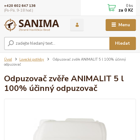
0
ks
+420 602 647 136
za
0 Kč
(Po-Pá, 9-18 hod.)
Menu
Hledat
Úvod
Lovecké potřeby
Odpuzovač zvěře ANIMALIT 5 l 100% účinný
odpuzovač
Odpuzovač zvěře ANIMALIT 5 l
100% účinný odpuzovač