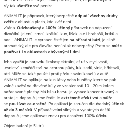
Vy
tak
ušetříte
své
peníze
.
ANIMALIT je přípravek, který bezpečně
odpudí všechny druhy
zvěře
z oblastí a ploch, kde zvěř není
vítána.
Odzkoušený
a
100% účinný
přípravek na odpuzení
divočáků, jelenů, srnců, králíků, kun, lišek, ale i hrabošů,
krtků
a
pod... ANIMALIT je vyroben čistě jen
na přírodní bázi
, je silně
aromatický, ale pro člověka není nijak nebezpečný
.
Proto se
může
používat i v oblastech obývanými lidmi
.
Jeho využití je opravdu širokospektrální, ať už v myslivosti,
lesnictví, zemědělství, na ochranu půdy, luk, sadů, vinic, hřbitovů,
atd.
Může se také použít i proti překusování kabelů v autě.
ANIMALIT
se aplikuje na kus látky nebo buničiny, které se pak
volně zavěsí na dřevěné kůly ve vzdálenosti 10 - 20 m kolem
požadované plochy.
Má bílou barvu, je vysoce koncentrovaný a
proto jej doporučujeme ředit.
Je
extrémně efektivní
a může
se
používat celoročně
.
Po aplikaci je zaručen dlouhodobý
účinek
až do 3 měsíců
.
V případě velmi silných a vydatných dešťů
doporučujeme aplikovat znovu pro dosažení 100% účinku.
Objem balení je
5
litrů
.