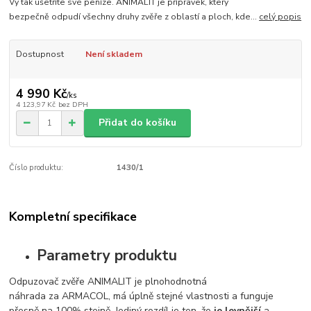
Vy tak ušetříte své peníze. ANIMALIT je přípravek, který
bezpečně odpudí všechny druhy zvěře z oblastí a ploch, kde...
celý popis
Dostupnost
Není skladem
4 990 Kč
/
ks
4 123,97 Kč
bez DPH
Přidat do košíku
Číslo produktu:
1430/1
Kompletní specifikace
Parametry produktu
Odpuzovač
zvěře
ANIMALIT
je
plnohodnotná
náhrada
za
ARMACOL
,
má
úplně stejné
vlastnosti
a
funguje
přesně
na
100
%
stejně
.
Jediný
rozdíl
je
ten
,
že
je
levnější
a