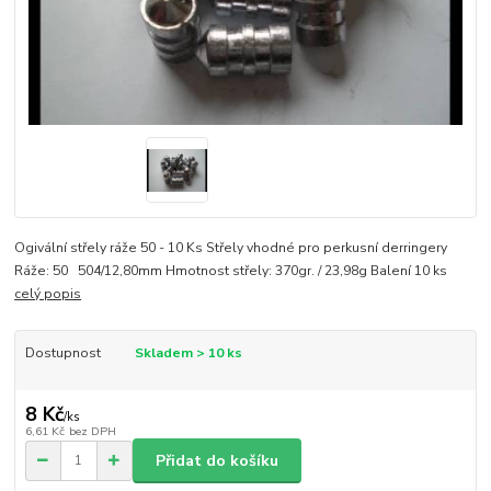
Ogivální střely ráže 50 - 10 Ks Střely vhodné pro perkusní derringery
Ráže: 50 504/12,80mm Hmotnost střely: 370gr. / 23,98g Balení 10 ks
celý popis
Dostupnost
Skladem > 10 ks
8 Kč
/
ks
6,61 Kč
bez DPH
Přidat do košíku