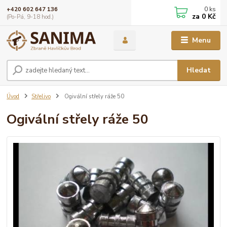
0
ks
+420 602 647 136
za
0 Kč
(Po-Pá, 9-18 hod.)
Menu
Hledat
Úvod
Střelivo
Ogivální střely ráže 50
Ogivální střely ráže 50