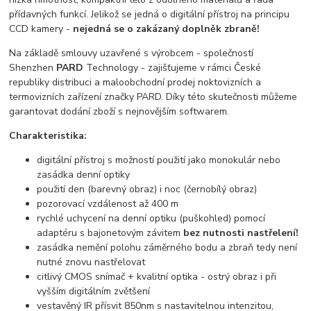
přídavných funkcí. Jelikož se jedná o digitální přístroj na principu
CCD kamery -
nejedná se o zakázaný doplněk zbraně!
Na základě smlouvy uzavřené s výrobcem - společností
Shenzhen
PARD
Technology - zajišťujeme v rámci České
republiky distribuci a maloobchodní prodej noktovizních a
termovizních zařízení značky PARD. Díky této skutečnosti můžeme
garantovat dodání zboží s nejnovějším softwarem.
Charakteristika:
digitální přístroj s možností použití jako monokulár nebo
zasádka denní optiky
použití den (barevný obraz) i noc (černobílý obraz)
pozorovací vzdálenost až 400 m
rychlé uchycení na denní optiku (puškohled) pomocí
adaptéru s bajonetovým závitem
bez nutnosti nastřelení!
zasádka nemění polohu záměrného bodu a zbraň tedy není
nutné znovu nastřelovat
citlivý CMOS snímač + kvalitní optika - ostrý obraz i při
vyšším digitálním zvětšení
vestavěný IR přísvit 850nm s nastavitelnou intenzitou,