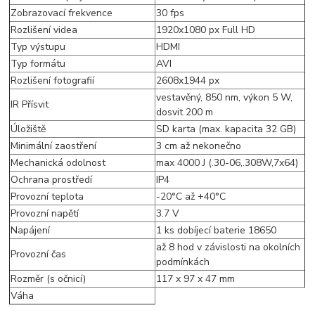
Zobrazovací frekvence
30 fps
Rozlišení videa
1920x1080 px Full HD
Typ výstupu
HDMI
Typ formátu
AVI
Rozlišení fotografií
2608x1944 px
vestavěný, 850 nm, výkon 5 W,
IR Přísvit
dosvit 200 m
Úložiště
SD karta (max. kapacita 32 GB)
Minimální zaostření
3 cm až nekonečno
Mechanická odolnost
max 4000 J (.30-06,.308W,7x64)
Ochrana prostředí
IP4
Provozní teplota
-20°C až +40°C
Provozní napětí
3.7 V
Napájení
1 ks dobíjecí baterie 18650
až 8 hod v závislosti na okolních
Provozní čas
podmínkách
Rozměr (s očnicí)
117 x 97 x 47 mm
Váha