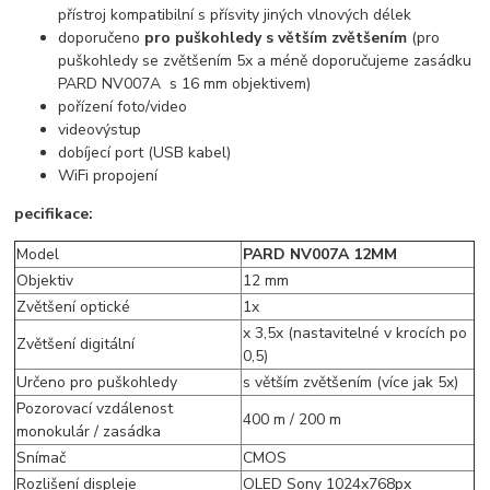
přístroj kompatibilní s přísvity jiných vlnových délek
doporučeno
pro puškohledy s větším zvětšením
(pro
puškohledy se zvětšením 5x a méně doporučujeme zasádku
PARD NV007A s 16 mm objektivem)
pořízení foto/video
videovýstup
dobíjecí port (USB kabel)
WiFi propojení
pecifikace:
Model
PARD NV007A 12MM
Objektiv
12 mm
Zvětšení optické
1x
x 3,5x (nastavitelné v krocích po
Zvětšení digitální
0,5)
Určeno pro puškohledy
s větším zvětšením (více jak 5x)
Pozorovací vzdálenost
400 m / 200 m
monokulár / zasádka
Snímač
CMOS
Rozlišení displeje
OLED Sony 1024x768px