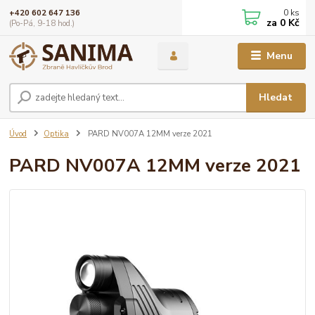
0
ks
+420 602 647 136
za
0 Kč
(Po-Pá, 9-18 hod.)
Menu
Hledat
Úvod
Optika
PARD NV007A 12MM verze 2021
PARD NV007A 12MM verze 2021