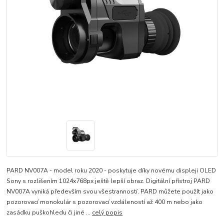
PARD NV007A - model roku 2020 - poskytuje díky novému displeji OLED
Sony s rozlišením 1024x768px ještě lepší obraz. Digitální přístroj PARD
NV007A vyniká především svou všestranností. PARD můžete použít jako
pozorovací monokulár s pozorovací vzdáleností až 400 m nebo jako
zasádku puškohledu či jiné ...
celý popis