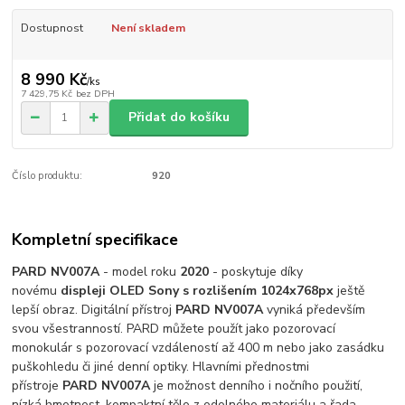
Dostupnost
Není skladem
8 990 Kč
/
ks
7 429,75 Kč
bez DPH
Přidat do košíku
Číslo produktu:
920
Kompletní specifikace
PARD NV007A
- model roku
2020
- poskytuje díky
novému
displeji
OLED Sony s rozlišením 1024x768px
ještě
lepší obraz. Digitální přístroj
PARD NV007A
vyniká především
svou všestranností. PARD můžete použít jako pozorovací
monokulár s pozorovací vzdáleností až 400 m nebo jako zasádku
puškohledu či jiné denní optiky. Hlavními přednostmi
přístroje
PARD NV007A
je možnost denního i nočního použití,
nízká hmotnost, kompaktní tělo z odolného materiálu a řada