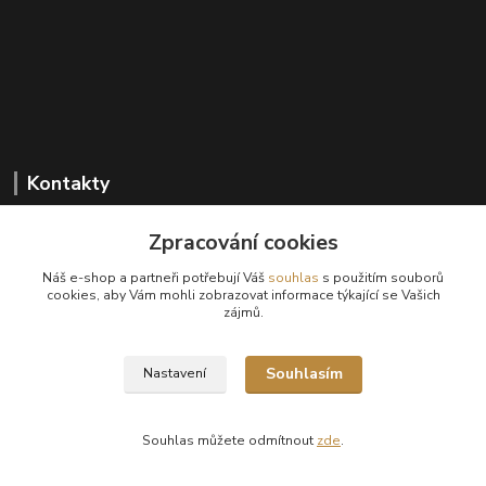
Kontakty
Zpracování cookies
+420 602 647 136
Náš e-shop a partneři potřebují Váš
souhlas
s použitím souborů
(Po-Pá, 9-18 hod.)
cookies, aby Vám mohli zobrazovat informace týkající se Vašich
zájmů.
info@sanima.cz
Souhlasím
Nastavení
Souhlas můžete odmítnout
zde
.
Vytvořeno na
Eshop-rychle.cz