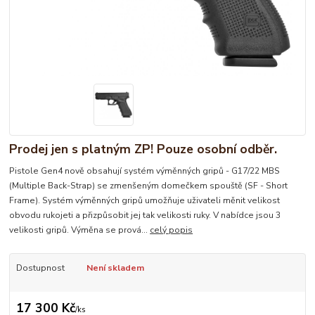
Prodej jen s platným ZP! Pouze osobní odběr.
Pistole Gen4 nově obsahují systém výměnných gripů - G17/22 MBS
(Multiple Back-Strap) se zmenšeným domečkem spouště (SF - Short
Frame). Systém výměnných gripů umožňuje uživateli měnit velikost
obvodu rukojeti a přizpůsobit jej tak velikosti ruky. V nabídce jsou 3
velikosti gripů. Výměna se prová...
celý popis
Dostupnost
Není skladem
17 300 Kč
/
ks