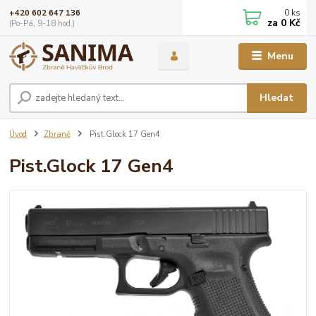
0
ks
+420 602 647 136
za
0 Kč
(Po-Pá, 9-18 hod.)
Menu
Hledat
Úvod
Zbraně
Pist.Glock 17 Gen4
Pist.Glock 17 Gen4