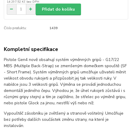
14 297,52 Kč
bez DPH
Přidat do košíku
Číslo produktu:
1439
Kompletní specifikace
Pistole Gen4 nově obsahují systém výměnných gripů - G17/22
MBS (Multiple Back-Strap) se zmenšeným domečkem spouště (SF
- Short Frame). Systém výměnných gripů umožňuje uživateli měnit
velikost obvodu rukojeti a přizpůsobit jej tak velikosti ruky. V
nabídce jsou 3 velikosti gripů. Výměna se provádí jednoduchou
demontáží jediného čepu. Výhodou je, že úhel rukojeti zůstává i s
různými gripy stejný a tím je zajištěno, že střelec po výměně gripu,
nebo pistole Glock za jinou, nestřílí výš nebo níž.
Vypouštěč zásobníku je zvětšený a stranově volitelný. Umožňuje
bez potřeby dalších součástek změnu strany, na které je
instalován.