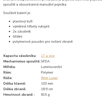
spouště a oboustranná manuální pojistka.
Součástí balení je:
plastový kufr
výměnné hřbety rukojeti
2x zásobník
čištění
polymerové pouzdro pro nošení zbraně
Kapacita zásobníku
:
17 a více
Mechanismus spouště
:
SFDA
Mířidla
:
Luminiscenční
Rám
:
Polymer
Ráže
:
9mm Luger
Délka hlavně
:
103 mm
Délka zbraně
:
18.9 cm
Hmotnost zbraně
:
815 g