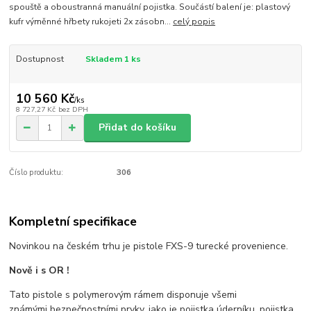
spouště a oboustranná manuální pojistka. Součástí balení je: plastový
kufr výměnné hřbety rukojeti 2x zásobn...
celý popis
Dostupnost
Skladem 1 ks
10 560 Kč
/
ks
8 727,27 Kč
bez DPH
Přidat do košíku
Číslo produktu:
306
Kompletní specifikace
Novinkou na českém trhu je pistole FXS-9 turecké provenience.
Nově i s OR !
Tato pistole s polymerovým rámem disponuje všemi
známými bezpečnostními prvky, jako je pojistka úderníku, pojistka