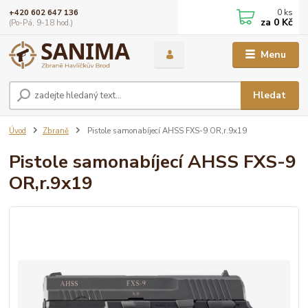
0
ks
+420 602 647 136
za
0 Kč
(Po-Pá, 9-18 hod.)
Menu
Hledat
Úvod
Zbraně
Pistole samonabíjecí AHSS FXS-9 OR,r.9x19
Pistole samonabíjecí AHSS FXS-9
OR,r.9x19