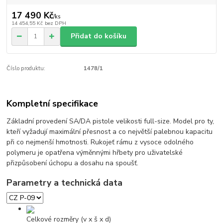
17 490 Kč
/
ks
14 454,55 Kč
bez DPH
Přidat do košíku
Číslo produktu:
1478/1
Kompletní specifikace
Základní provedení SA/DA pistole velikosti full-size. Model pro ty,
kteří vyžadují maximální přesnost a co největší palebnou kapacitu
při co nejmenší hmotnosti. Rukojeť rámu z vysoce odolného
polymeru je opatřena výměnnými hřbety pro uživatelské
přizpůsobení úchopu a dosahu na spoušť.
Parametry a technická data
Celkové rozměry (v x š x d)