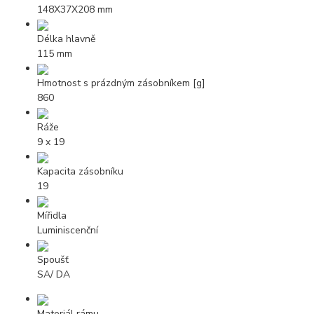
148X37X208 mm
Délka hlavně
115 mm
Hmotnost s prázdným zásobníkem [g]
860
Ráže
9 x 19
Kapacita zásobníku
19
Mířidla
Luminiscenční
Spoušť
SA/ DA
Materiál rámu