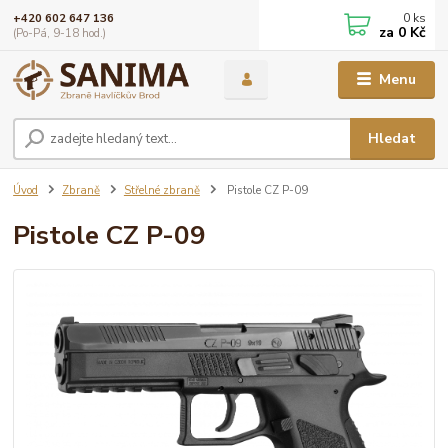
0
ks
+420 602 647 136
za
0 Kč
(Po-Pá, 9-18 hod.)
Menu
Hledat
Úvod
Zbraně
Střelné zbraně
Pistole CZ P-09
Pistole CZ P-09