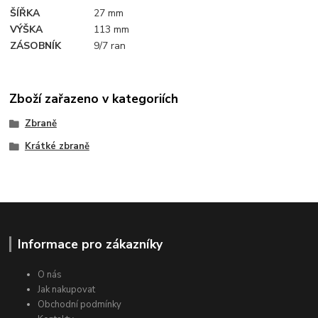
ŠÍŘKA
27 mm
VÝŠKA
113 mm
ZÁSOBNÍK
9/7 ran
Zboží zařazeno v kategoriích
Zbraně
Krátké zbraně
Informace pro zákazníky
O nás
Jak nakupovat
Obchodní podmínky