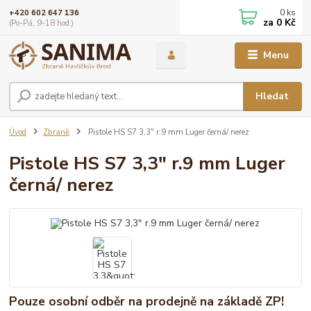
0
ks
+420 602 647 136
za
0 Kč
(Po-Pá, 9-18 hod.)
Menu
Hledat
Úvod
Zbraně
Pistole HS S7 3,3" r.9 mm Luger černá/ nerez
Pistole HS S7 3,3" r.9 mm Luger
černá/ nerez
Pouze osobní odběr na prodejně na základě ZP!