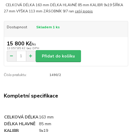
CELKOVÁ DÉLKA 163 mm DÉLKA HLAVNĚ 85 mm KALIBR 9x19 ŠÍŘKA
27 mm VÝŠKA 113 mm ZÁSOBNÍK 9/7 ran
celý popis
Dostupnost
Skladem 1 ks
15 800 Kč
/
ks
13 057,85 Kč
bez DPH
Přidat do košíku
Číslo produktu:
1490/2
Kompletní specifikace
CELKOVÁ DÉLKA
163 mm
DÉLKA HLAVNĚ
85 mm
KALIBR
9x19