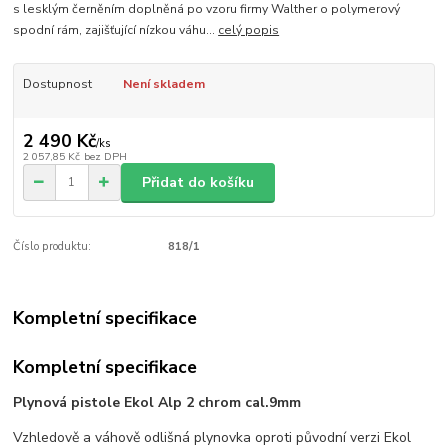
s lesklým černěním doplněná po vzoru firmy Walther o polymerový
spodní rám, zajišťující nízkou váhu...
celý popis
Dostupnost
Není skladem
2 490 Kč
/
ks
2 057,85 Kč
bez DPH
Přidat do košíku
Číslo produktu:
818/1
Kompletní specifikace
Kompletní specifikace
Plynová pistole Ekol Alp 2 chrom cal.9mm
Vzhledově a váhově odlišná plynovka oproti původní verzi Ekol