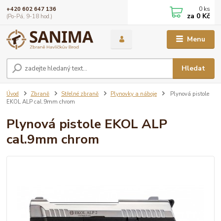
0
ks
+420 602 647 136
za
0 Kč
(Po-Pá, 9-18 hod.)
Menu
Hledat
Úvod
Zbraně
Střelné zbraně
Plynovky a náboje
Plynová pistole
EKOL ALP cal.9mm chrom
Plynová pistole EKOL ALP
cal.9mm chrom