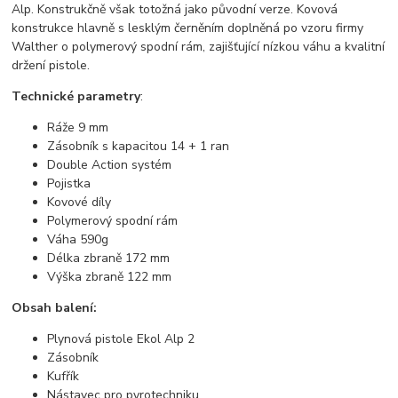
Alp. Konstrukčně však totožná jako původní verze. Kovová
konstrukce hlavně s lesklým černěním doplněná po vzoru firmy
Walther o polymerový spodní rám, zajišťující nízkou váhu a kvalitní
držení pistole.
Technické parametry
:
Ráže 9 mm
Zásobník s kapacitou 14 + 1 ran
Double Action systém
Pojistka
Kovové díly
Polymerový spodní rám
Váha 590g
Délka zbraně 172 mm
Výška zbraně 122 mm
Obsah balení:
Plynová pistole Ekol Alp 2
Zásobník
Kufřík
Nástavec pro pyrotechniku