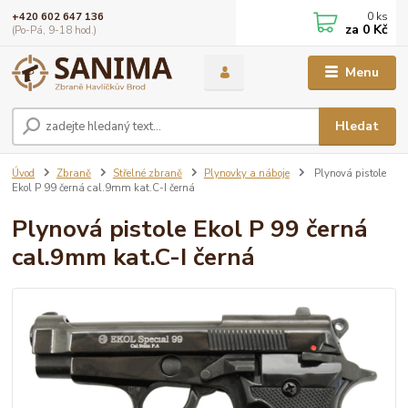
0
ks
+420 602 647 136
za
0 Kč
(Po-Pá, 9-18 hod.)
Menu
Hledat
Úvod
Zbraně
Střelné zbraně
Plynovky a náboje
Plynová pistole
Ekol P 99 černá cal.9mm kat.C-I černá
Plynová pistole Ekol P 99 černá
cal.9mm kat.C-I černá