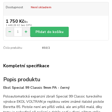
Dostupnost
Není skladem
1 750 Kč
/
ks
1 446,28 Kč
bez DPH
Přidat do košíku
Číslo produktu:
650/2
Kompletní specifikace
Popis produktu
Ekol Special 99 Classic 9mm PA - černý
Poloautomatická expanzní zbraň Special 99 Classic tureckého
výrobce EKOL VOLTRAN je replikou velmi známé italské pistole
Beretta 85. Pistole není ani příliš velká, ale ani příliš malá, díky