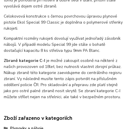
tomu je pohodlná při nošení a dobře sedí v dlani, přitom stále
vyvolává dojem ostré zbraně.
Celokovová konstrukce s černou povrchovou úpravou plynové
pistole Ekol Special 99 Classic je doplněna o polymerové střenky
rukojeti.
Kompaktní rozměry rukojeti dovolují využívat jednořadý zásobník
nábojů. V případě modelu Special 99 jde stále o bohatě
dostačující kapacitu 8 ks střeliva typu 9mm PA Blanc.
Zbraně kategorie C-I
je možné zakoupit osobně na některé z
našich provozoven od 18let, bez nutnosti vlastnit zbrojní průkaz.
Nákup zbraně této kategorie zaevidujeme do centrálního regisru
zbraní. Vy následně musíte tento zápis potvrdit na příslušném
oddělení policie ČR. Pro skladování a přepravu zde platí stejně
jako pro ostré palné zbraně nosit skrytě. Se zbraní kategorie C-I
můžete střílet nejen na střelnici, ale také v bezpečném prostoru.
Zboží zařazeno v kategoriích
Plynovky a náboje