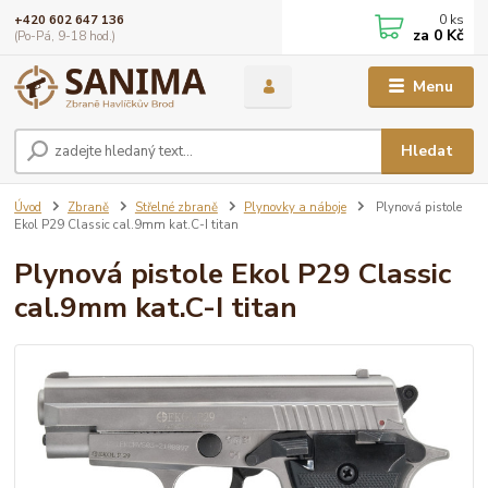
0
ks
+420 602 647 136
za
0 Kč
(Po-Pá, 9-18 hod.)
Menu
Hledat
Úvod
Zbraně
Střelné zbraně
Plynovky a náboje
Plynová pistole
Ekol P29 Classic cal.9mm kat.C-I titan
Plynová pistole Ekol P29 Classic
cal.9mm kat.C-I titan