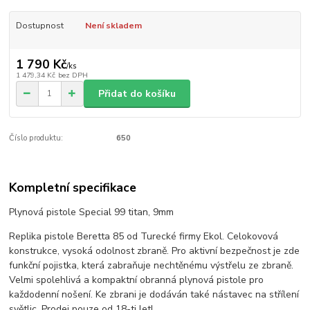
Dostupnost
Není skladem
1 790 Kč
/
ks
1 479,34 Kč
bez DPH
Přidat do košíku
Číslo produktu:
650
Kompletní specifikace
Plynová pistole Special 99 titan, 9mm
Replika pistole Beretta 85 od Turecké firmy Ekol. Celokovová
konstrukce, vysoká odolnost zbraně. Pro aktivní bezpečnost je zde
funkční pojistka, která zabraňuje nechtěnému výstřelu ze zbraně.
Velmi spolehlivá a kompaktní obranná plynová pistole pro
každodenní nošení. Ke zbrani je dodáván také nástavec na střílení
světlic. Prodej pouze od 18-ti let!