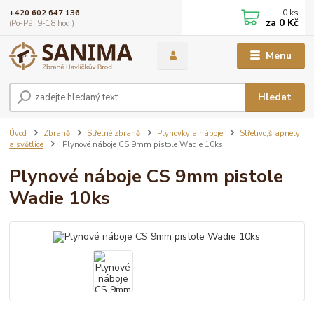
0
ks
+420 602 647 136
za
0 Kč
(Po-Pá, 9-18 hod.)
Menu
Hledat
Úvod
Zbraně
Střelné zbraně
Plynovky a náboje
Střelivo,šrapnely
a světlice
Plynové náboje CS 9mm pistole Wadie 10ks
Plynové náboje CS 9mm pistole
Wadie 10ks