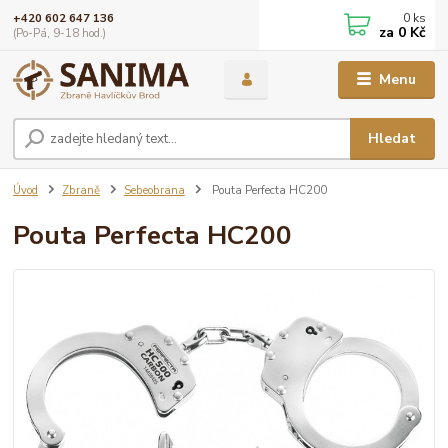
0
ks
+420 602 647 136
za
0 Kč
(Po-Pá, 9-18 hod.)
Menu
Hledat
Úvod
Zbraně
Sebeobrana
Pouta Perfecta HC200
Pouta Perfecta HC200