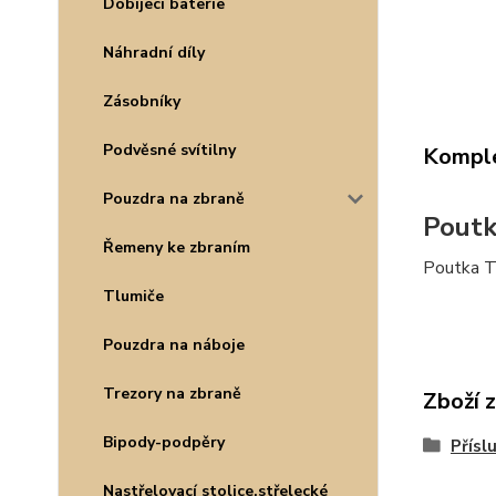
Dobíjecí baterie
Náhradní díly
Zásobníky
Podvěsné svítilny
Komple
Pouzdra na zbraně
Poutk
Řemeny ke zbraním
Poutka Tr
Tlumiče
Pouzdra na náboje
Trezory na zbraně
Zboží 
Bipody-podpěry
Přísl
Nastřelovací stolice,střelecké