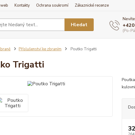
í web
Kontakty
Ochrana soukromí
Zákaznické recenze
Nevíte
Hledat
+420
(Po-Pá
braně
Příslušenství ke zbraním
Poutko Trigatti
ko Trigatti
Poutka
kulovn
Dos
32
264