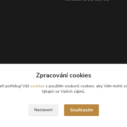
Zpracování cookies
eři potřebují Váš
souhlas
s použitím souborů cookies, aby Vám mohli z
týkající se Vašich zájmů.
Souhlasím
Nastavení