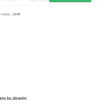
roduktu:
1649
ny ke zbraním