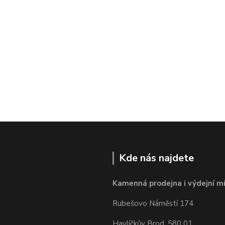
Kde nás najdete
Kamenná prodejna i výdejní mí
Rubešovo Náměstí 174
Havlíčkův Brod, 580 01