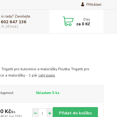
Přihlášení
 si rady? Zavolejte.
0
ks
 602 647 136
za
0 Kč
, 9-18 hod.)
 Trigatti pro kulovnice a malorážky Poutka Trigatti pro
ice a malorážky - 1 pár
celý popis
tupnost
Skladem 5 ks
0 Kč
/
ks
Přidat do košíku
,46 Kč
bez DPH