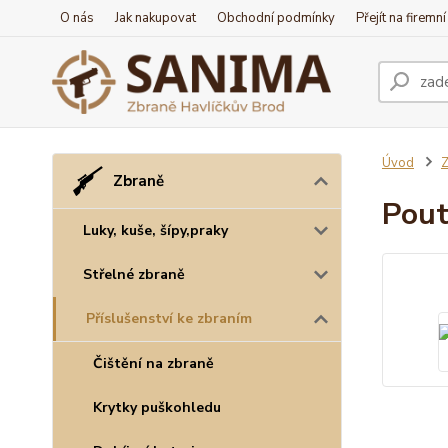
O nás
Jak nakupovat
Obchodní podmínky
Přejít na firemn
Úvod
Z
Zbraně
Pout
Luky, kuše, šípy,praky
Střelné zbraně
Příslušenství ke zbraním
Čištění na zbraně
Krytky puškohledu