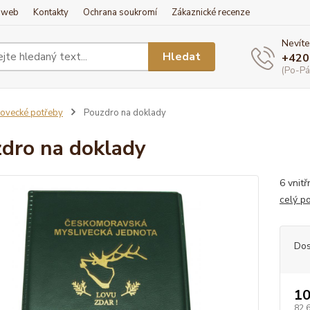
í web
Kontakty
Ochrana soukromí
Zákaznické recenze
Nevíte
Hledat
+420
(Po-Pá
ovecké potřeby
Pouzdro na doklady
dro na doklady
6 vnit
celý p
Dos
10
82,