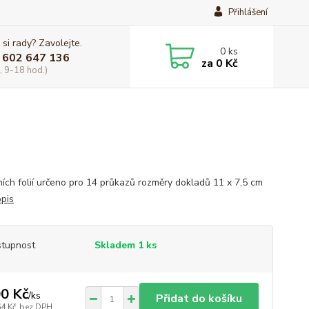
Přihlášení
 si rady? Zavolejte.
0
ks
 602 647 136
za
0 Kč
, 9-18 hod.)
řních folií určeno pro 14 průkazů rozměry dokladů 11 x 7,5 cm
opis
tupnost
Skladem 1 ks
0 Kč
/
ks
Přidat do košíku
64 Kč
bez DPH