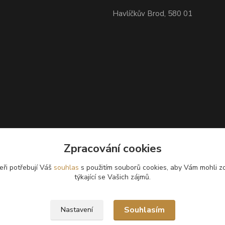
Havlíčkův Brod, 580 01
Zpracování cookies
eři potřebují Váš
souhlas
s použitím souborů cookies, aby Vám mohli z
týkající se Vašich zájmů.
Souhlasím
Nastavení