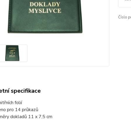
Číslo p
tní specifikace
itřních folií
eno pro 14 průkazů
měry dokladů 11 x 7,5 cm