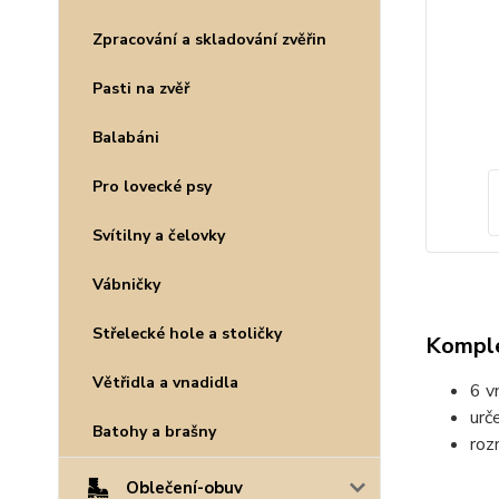
Zpracování a skladování zvěřin
Pasti na zvěř
Balabáni
Pro lovecké psy
Svítilny a čelovky
Vábničky
Střelecké hole a stoličky
Komple
Větřidla a vnadidla
6 vn
urč
Batohy a brašny
roz
Oblečení-obuv