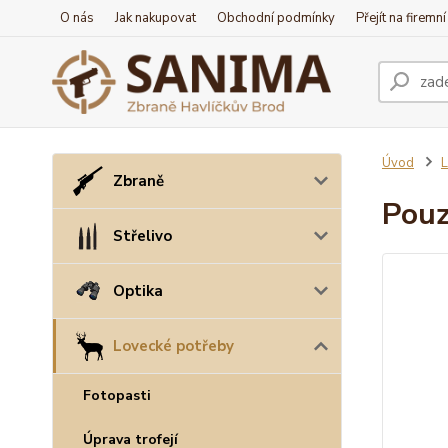
O nás
Jak nakupovat
Obchodní podmínky
Přejít na firemn
Úvod
L
Zbraně
Pouz
Střelivo
Optika
Lovecké potřeby
Fotopasti
Úprava trofejí