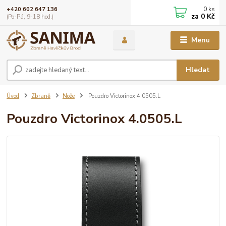
0
ks
+420 602 647 136
za
0 Kč
(Po-Pá, 9-18 hod.)
Menu
Hledat
Úvod
Zbraně
Nože
Pouzdro Victorinox 4.0505.L
Pouzdro Victorinox 4.0505.L