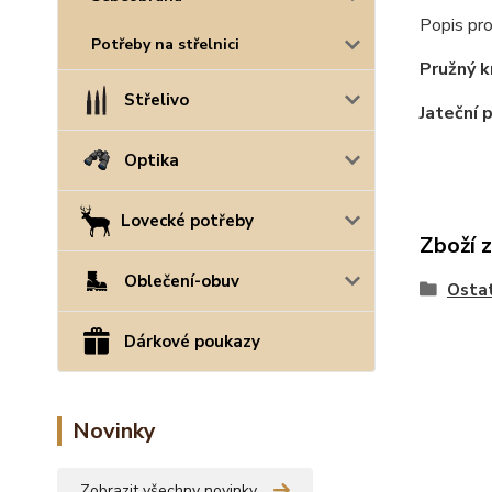
Popis pro
Potřeby na střelnici
Pružný 
Střelivo
Jateční p
Optika
Lovecké potřeby
Zboží 
Oblečení-obuv
Osta
Dárkové poukazy
Novinky
Zobrazit všechny novinky