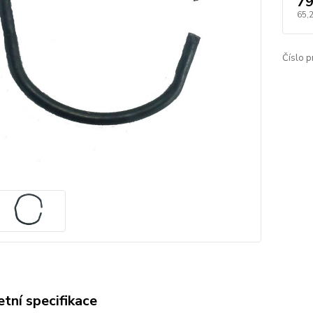
79
65,
Číslo p
tní specifikace