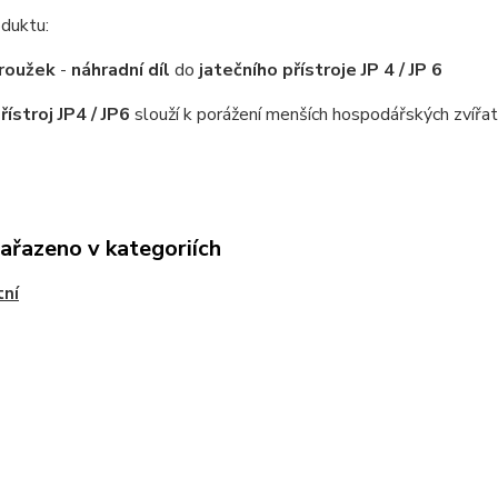
duktu:
kroužek
-
náhradní díl
do
jatečního přístroje JP 4 / JP 6
řístroj JP4 / JP6
slouží k porážení menších hospodářských zvířat -
zařazeno v kategoriích
tní