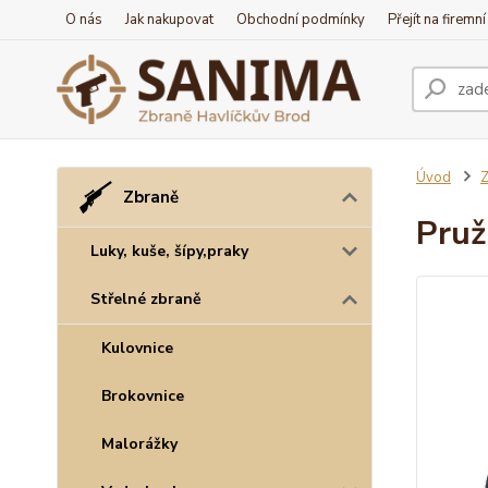
O nás
Jak nakupovat
Obchodní podmínky
Přejít na firemn
Úvod
Z
Zbraně
Pruž
Luky, kuše, šípy,praky
Střelné zbraně
Kulovnice
Brokovnice
Malorážky