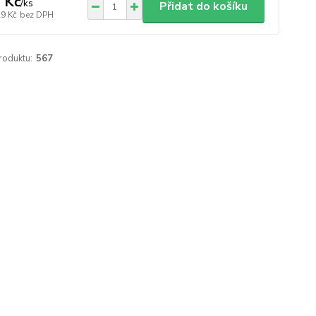
 Kč
/
ks
Přidat do košíku
29 Kč
bez DPH
roduktu:
567