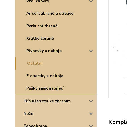
Vzduchovky
Airsoft zbraně a střelivo
Perkusní zbraně
Krátké zbraně
Plynovky a náboje
Ostatní
Flobertky a náboje
Pušky samonabíjecí
Příslušenství ke zbraním
Nože
Komple
Sebeobrana