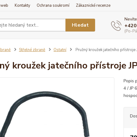
í web
Kontakty
Ochrana soukromí
Zákaznické recenze
Nevíte
Hledat
+420
(Po-Pá
braně
Střelné zbraně
Ostatní
Pružný kroužek jatečního přístroje 
ný kroužek jatečního přístroje JP
Popis p
4 / JP 
hospodá
Dos