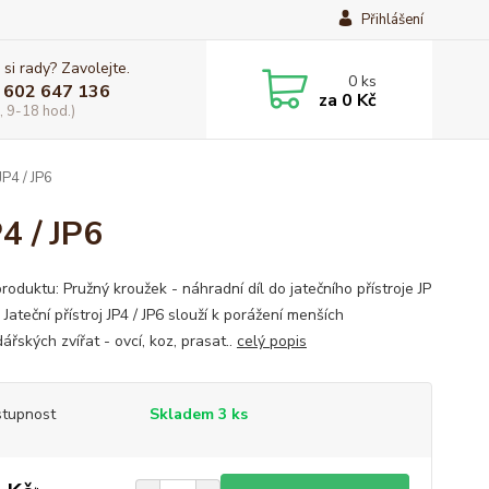
Přihlášení
 si rady? Zavolejte.
0
ks
 602 647 136
za
0 Kč
, 9-18 hod.)
JP4 / JP6
4 / JP6
roduktu: Pružný kroužek - náhradní díl do jatečního přístroje JP
6 Jateční přístroj JP4 / JP6 slouží k porážení menších
řských zvířat - ovcí, koz, prasat..
celý popis
tupnost
Skladem 3 ks