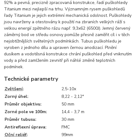
92% a pevná, precizně zpracovaná konstrukce, řadí puškohledy
Titanium mezi nejlepší na trhu. Významným rysem puškohledů
řady Titanium je jejich extrémní mechanická odolnost. Puškohledy
jsou navrženy a otestovány k použití na zbraních velkých ráží s
velkou energií zpětného rázu např. 9,3x62 (6500J). Jemný červený
záměrný bod ve středu osnovy pomůže přesně zaměřit cíl i v těch
nejobtížnějších světelných podmínkách. Tubus puškohledu je
vyroben z jednoho dílu a upraven černou anodizací. Plnění
dusíkem a vodotěsná konstrukce chrání puškohled před vniknutím
vody a před zamlžením zevnitř při náhlé změně teplotních
podmínek.
Technické parametry
Zvětšení
:
2,5-10x
Zorný úhel:
8,22 - 2,12°
Průměr objektivu:
50 mm
Zorné pole ve 100m:
14,4 - 3,7 m
Průměr tubusu:
30 mm
Antireflexní úprava:
FMC
Oční reliéf
:
99mm