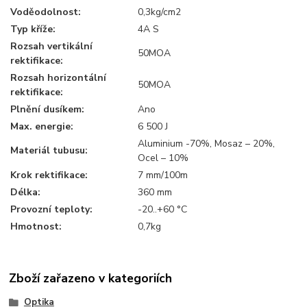
Voděodolnost:
0,3kg/cm2
Typ kříže:
4A S
Rozsah vertikální
50MOA
rektifikace:
Rozsah horizontální
50MOA
rektifikace:
Plnění dusíkem:
Ano
Max. energie:
6 500 J
Aluminium -70%, Mosaz – 20%,
Materiál tubusu:
Ocel – 10%
Krok rektifikace:
7 mm/100m
Délka:
360 mm
Provozní teploty:
-20..+60 °C
Hmotnost:
0,7kg
Zboží zařazeno v kategoriích
Optika