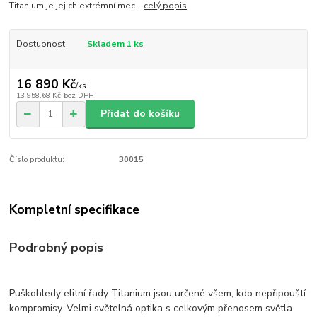
Titanium je jejich extrémní mec...
celý popis
Dostupnost
Skladem 1 ks
16 890 Kč
/
ks
13 958,68 Kč
bez DPH
Přidat do košíku
Číslo produktu:
30015
Kompletní specifikace
Podrobný popis
Puškohledy elitní řady Titanium jsou určené všem, kdo nepřipouští
kompromisy. Velmi světelná optika s celkovým přenosem světla