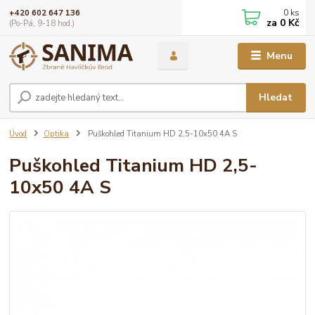
0
ks
+420 602 647 136
za
0 Kč
(Po-Pá, 9-18 hod.)
Menu
Hledat
Úvod
Optika
Puškohled Titanium HD 2,5-10x50 4A S
Puškohled Titanium HD 2,5-
10x50 4A S