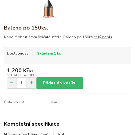
Baleno po 150ks.
Náboj flobert 6mm špičatá střela. Baleno po 150ks
celý popis
Dostupnost
Skladem 1 ks
1 200 Kč
/
ks
991,74 Kč
bez DPH
Přidat do košíku
Číslo produktu:
954
Kompletní specifikace
Náboj flobert 6mm špičatá střela.