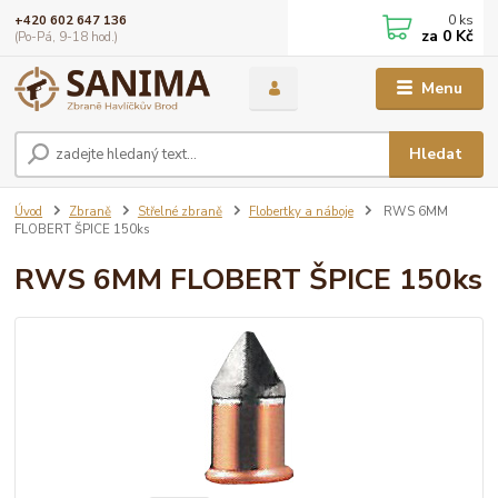
0
ks
+420 602 647 136
za
0 Kč
(Po-Pá, 9-18 hod.)
Menu
Hledat
Úvod
Zbraně
Střelné zbraně
Flobertky a náboje
RWS 6MM
FLOBERT ŠPICE 150ks
RWS 6MM FLOBERT ŠPICE 150ks