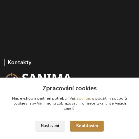
Kontakty
Zpracování cookies
+420 602 647 136
Náš e-shop a partneři potřebují Váš
souhlas
s použitím souborů
(Po-Pá, 9-18 hod.)
cookies, aby Vám mohli zobrazovat informace týkající se Vašich
zájmů.
info@sanima.cz
Souhlasím
Nastavení