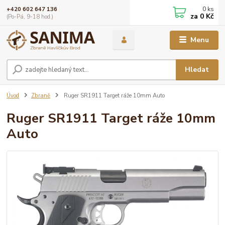
0
ks
+420 602 647 136
za
0 Kč
(Po-Pá, 9-18 hod.)
Menu
Hledat
Úvod
Zbraně
Ruger SR1911 Target ráže 10mm Auto
Ruger SR1911 Target ráže 10mm
Auto