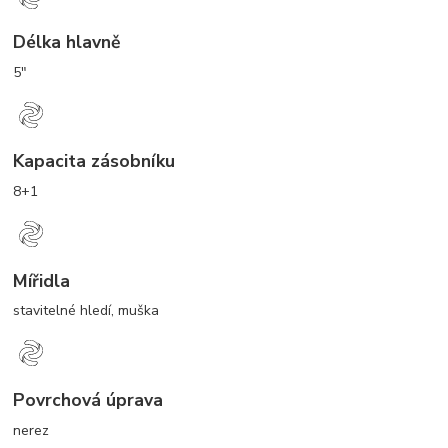
Délka hlavně
5"
Kapacita zásobníku
8+1
Mířidla
stavitelné hledí, muška
Povrchová úprava
nerez