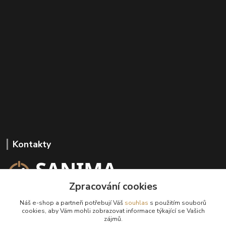
Kontakty
Zpracování cookies
+420 602 647 136
Náš e-shop a partneři potřebují Váš
souhlas
s použitím souborů
(Po-Pá, 9-18 hod.)
cookies, aby Vám mohli zobrazovat informace týkající se Vašich
zájmů.