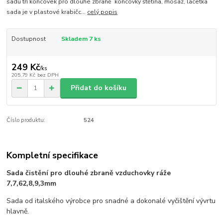
sadu tří koncovek pro dlouhé zbraně koncovky štětina, mosaz, lacetka
sada je v plastové krabičc...
celý popis
Dostupnost
Skladem 7 ks
249 Kč
/
ks
205,79 Kč
bez DPH
Přidat do košíku
Číslo produktu:
524
Kompletní specifikace
Sada čistění pro dlouhé zbraně vzduchovky ráže
7,7,62,8,9,3mm
Sada od italského výrobce pro snadné a dokonalé vyčištění vývrtu
hlavně.