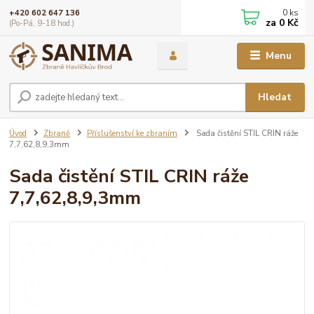
0
ks
+420 602 647 136
za
0 Kč
(Po-Pá, 9-18 hod.)
Menu
Hledat
Úvod
Zbraně
Příslušenství ke zbraním
Sada čistění STIL CRIN ráže
7,7,62,8,9,3mm
Sada čistění STIL CRIN ráže
7,7,62,8,9,3mm