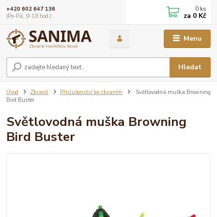
0
ks
+420 602 647 136
za
0 Kč
(Po-Pá, 9-18 hod.)
Menu
Hledat
Úvod
Zbraně
Příslušenství ke zbraním
Světlovodná muška Browning
Bird Buster
Světlovodná muška Browning
Bird Buster