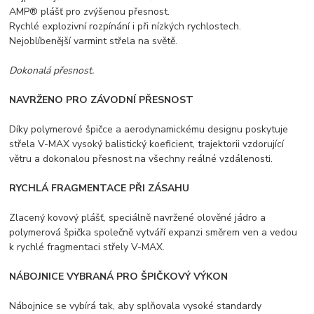
AMP® plášť pro zvýšenou přesnost.
Rychlé explozivní rozpínání i při nízkých rychlostech.
Nejoblíbenější varmint střela na světě.
Dokonalá přesnost.
NAVRŽENO PRO ZÁVODNÍ PŘESNOST
Díky polymerové špičce a aerodynamickému designu poskytuje
střela V-MAX vysoký balistický koeficient, trajektorii vzdorující
větru a dokonalou přesnost na všechny reálné vzdálenosti.
RYCHLÁ FRAGMENTACE PŘI ZÁSAHU
Zlacený kovový plášť, speciálně navržené olověné jádro a
polymerová špička společně vytváří expanzi směrem ven a vedou
k rychlé fragmentaci střely V-MAX.
NÁBOJNICE VYBRANÁ PRO ŠPIČKOVÝ VÝKON
Nábojnice se vybírá tak, aby splňovala vysoké standardy