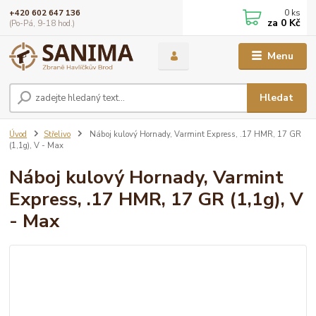
0
ks
+420 602 647 136
za
0 Kč
(Po-Pá, 9-18 hod.)
Menu
Hledat
Úvod
Střelivo
Náboj kulový Hornady, Varmint Express, .17 HMR, 17 GR
(1,1g), V - Max
Náboj kulový Hornady, Varmint
Express, .17 HMR, 17 GR (1,1g), V
- Max