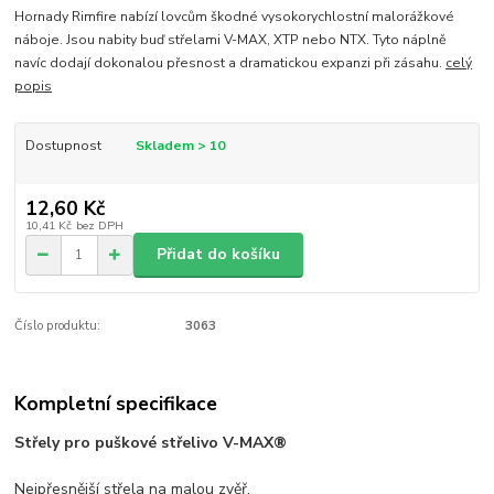
Hornady Rimfire nabízí lovcům škodné vysokorychlostní malorážkové
náboje. Jsou nabity buď střelami V-MAX, XTP nebo NTX. Tyto náplně
navíc dodají dokonalou přesnost a dramatickou expanzi při zásahu.
celý
popis
Dostupnost
Skladem > 10
12,60 Kč
10,41 Kč
bez DPH
Přidat do košíku
Číslo produktu:
3063
Kompletní specifikace
Střely pro puškové střelivo V-MAX®
Nejpřesnější střela na malou zvěř.