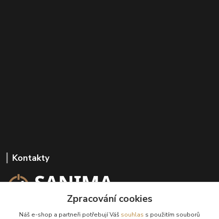
Kontakty
Zpracování cookies
+420 602 647 136
Náš e-shop a partneři potřebují Váš
souhlas
s použitím souborů