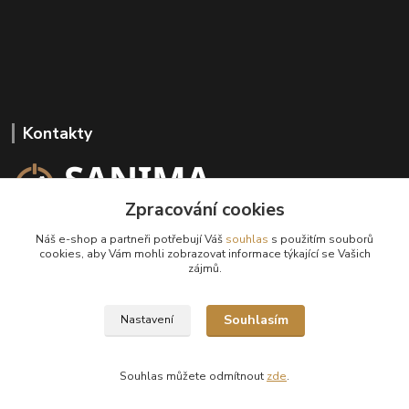
Kontakty
Zpracování cookies
+420 602 647 136
Náš e-shop a partneři potřebují Váš
souhlas
s použitím souborů
(Po-Pá, 9-18 hod.)
cookies, aby Vám mohli zobrazovat informace týkající se Vašich
zájmů.
info@sanima.cz
Souhlasím
Nastavení
Souhlas můžete odmítnout
zde
.
Vytvořeno na
Eshop-rychle.cz