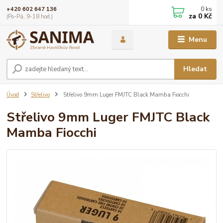
0
ks
+420 602 647 136
za
0 Kč
(Po-Pá, 9-18 hod.)
Menu
Hledat
Úvod
Střelivo
Střelivo 9mm Luger FMJTC Black Mamba Fiocchi
Střelivo 9mm Luger FMJTC Black
Mamba Fiocchi