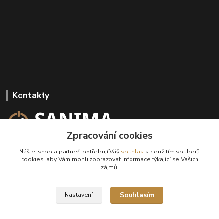
Kontakty
Zpracování cookies
+420 602 647 136
Náš e-shop a partneři potřebují Váš
souhlas
s použitím souborů
(Po-Pá, 9-18 hod.)
cookies, aby Vám mohli zobrazovat informace týkající se Vašich
zájmů.
info@sanima.cz
Souhlasím
Nastavení