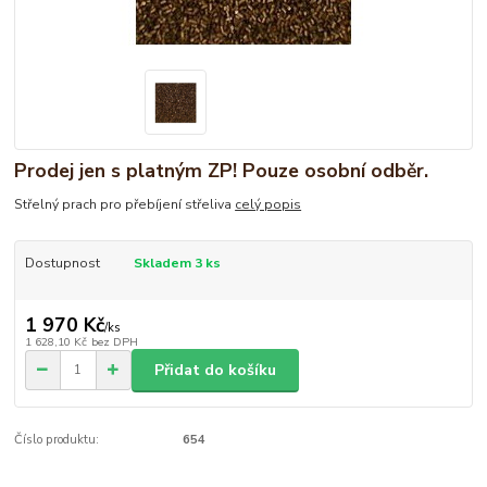
Prodej jen s platným ZP! Pouze osobní odběr.
Střelný prach pro přebíjení střeliva
celý popis
Dostupnost
Skladem 3 ks
1 970 Kč
/
ks
1 628,10 Kč
bez DPH
Přidat do košíku
Číslo produktu:
654