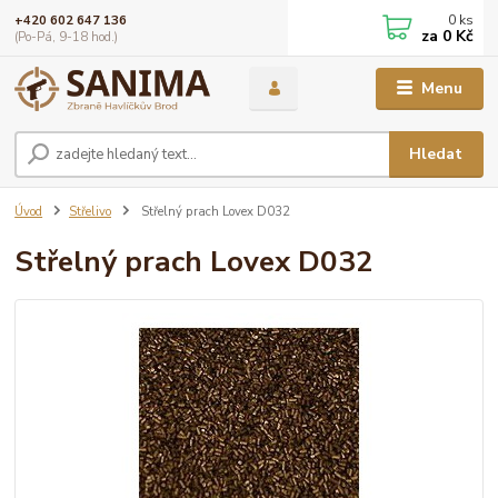
0
ks
+420 602 647 136
za
0 Kč
(Po-Pá, 9-18 hod.)
Menu
Hledat
Úvod
Střelivo
Střelný prach Lovex D032
Střelný prach Lovex D032