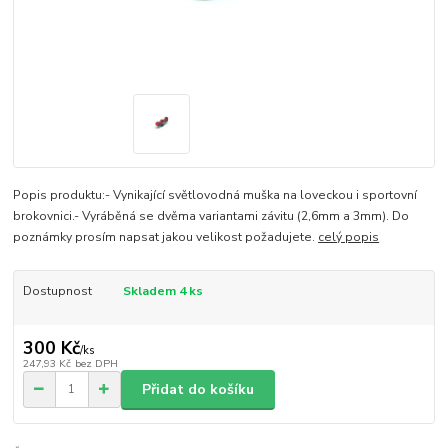
Popis produktu:- Vynikající světlovodná muška na loveckou i sportovní
brokovnici.- Vyráběná se dvěma variantami závitu (2,6mm a 3mm). Do
poznámky prosím napsat jakou velikost požadujete.
celý popis
Dostupnost
Skladem 4 ks
300 Kč
/
ks
247,93 Kč
bez DPH
Přidat do košíku