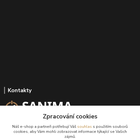
Kontakty
Zpracování cookies
+420 602 647 136
Náš e-shop a partneři potřebují Váš
souhlas
s použitím souborů
(Po-Pá, 9-18 hod.)
cookies, aby Vám mohli zobrazovat informace týkající se Vašich
zájmů.