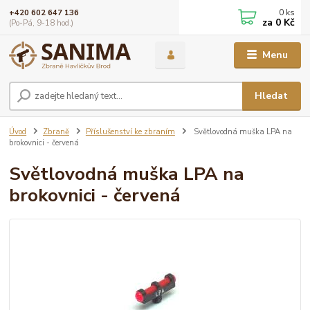
0
ks
+420 602 647 136
za
0 Kč
(Po-Pá, 9-18 hod.)
Menu
Hledat
Úvod
Zbraně
Příslušenství ke zbraním
Světlovodná muška LPA na
brokovnici - červená
Světlovodná muška LPA na
brokovnici - červená