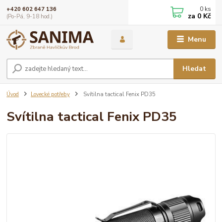
0
ks
+420 602 647 136
za
0 Kč
(Po-Pá, 9-18 hod.)
Menu
Hledat
Úvod
Lovecké potřeby
Svítilna tactical Fenix PD35
Svítilna tactical Fenix PD35