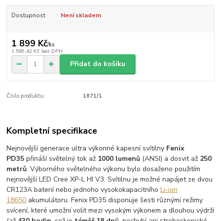
Dostupnost
Není skladem
1 899 Kč
/
ks
1 569,42 Kč
bez DPH
Přidat do košíku
Číslo produktu:
1871/1
Kompletní specifikace
Nejnovější generace ultra výkonné kapesní svítilny
Fenix
PD35
přináší světelný tok až
1000 lumenů
(ANSI) a dosvit až
250
metrů
. Výborného světelného výkonu bylo dosaženo použitím
nejnovější LED Cree XP-L HI V3. Svítilnu je možné napájet ze dvou
CR123A baterií nebo jednoho vysokokapacitního
Li-ion
18650
akumulátoru. Fenix PD35 disponuje šesti různými režimy
svícení, které umožní volit mezi vysokým výkonem a dlouhou výdrží
(až
430 hodin
, což je
téměř 18 dní
), nechybí ani stroboskopické