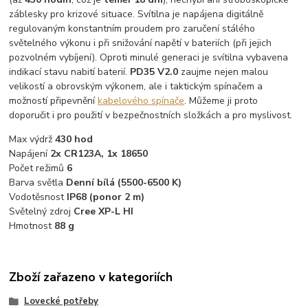
záblesky pro krizové situace. Svítilna je napájena digitálně
regulovaným konstantním proudem pro zaručení stálého
světelného výkonu i při snižování napětí v bateriích (při jejich
pozvolném vybíjení). Oproti minulé generaci je svítilna vybavena
indikací stavu nabití baterií.
PD35 V2.0
zaujme nejen malou
velikostí a obrovským výkonem, ale i taktickým spínačem a
možností připevnění
kabelového spínače
. Můžeme ji proto
doporučit i pro použití v bezpečnostních složkách a pro myslivost.
Max výdrž
430 hod
Napájení
2x CR123A, 1x 18650
Počet režimů
6
Barva světla
Denní bílá (5500-6500 K)
Vodotěsnost
IP68 (ponor 2 m)
Světelný zdroj
Cree XP-L HI
Hmotnost
88 g
Zboží zařazeno v kategoriích
Lovecké potřeby