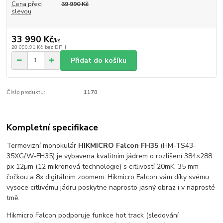
Cena před
39 990 Kč
slevou
33 990 Kč
/
ks
28 090,91 Kč
bez DPH
Přidat do košíku
Číslo produktu:
1170
Kompletní specifikace
Termovizní monokulár
HIKMICRO Falcon FH35
(HM-TS43-
35XG/W-FH35) je vybavena kvalitním jádrem o rozlišení 384×288
px 12µm (12 mikronová technologie) s citlivostí 20mK, 35 mm
čočkou a 8x digitálním zoomem. Hikmicro Falcon vám díky svému
vysoce citlivému jádru poskytne naprosto jasný obraz i v naprosté
tmě.
Hikmicro Falcon podporuje funkce hot track (sledování