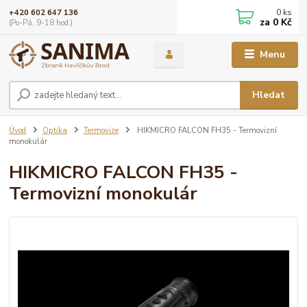
0
ks
+420 602 647 136
za
0 Kč
(Po-Pá, 9-18 hod.)
Menu
Hledat
Úvod
Optika
Termovize
HIKMICRO FALCON FH35 - Termovizní
monokulár
HIKMICRO FALCON FH35 -
Termovizní monokulár