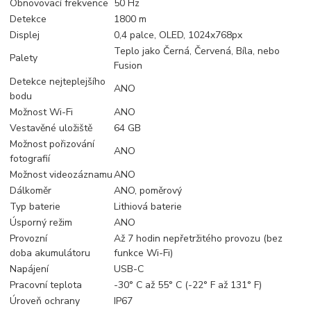
Obnovovací frekvence
50 Hz
Detekce
1800 m
Displej
0,4 palce, OLED, 1024x768px
Teplo jako Černá, Červená, Bíla, nebo
Palety
Fusion
Detekce nejteplejšího
ANO
bodu
Možnost Wi-Fi
ANO
Vestavěné uložiště
64 GB
Možnost pořizování
ANO
fotografií
Možnost videozáznamu
ANO
Dálkoměr
ANO, poměrový
Typ baterie
Lithiová baterie
Úsporný režim
ANO
Provozní
Až 7 hodin nepřetržitého provozu (bez
doba akumulátoru
funkce Wi-Fi)
Napájení
USB-C
Pracovní teplota
-30° C až 55° C (-22° F až 131° F)
Úroveň ochrany
IP67