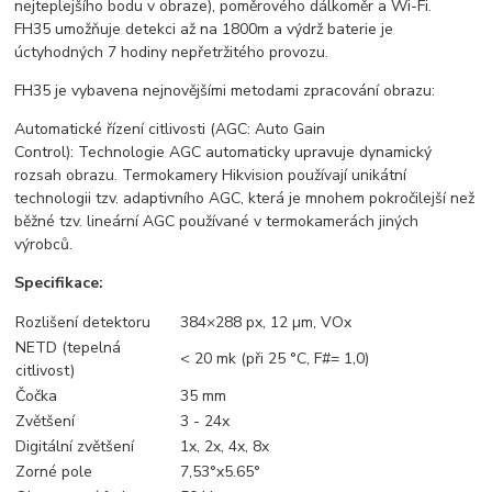
nejteplejšího bodu v obraze), poměrového dálkoměr a Wi-Fi.
FH35 umožňuje detekci až na 1800m a výdrž baterie je
úctyhodných 7 hodiny nepřetržitého provozu.
FH35 je vybavena nejnovějšími metodami zpracování obrazu:
Automatické řízení citlivosti (AGC: Auto Gain
Control): Technologie AGC automaticky upravuje dynamický
rozsah obrazu. Termokamery Hikvision používají unikátní
technologii tzv. adaptivního AGC, která je mnohem pokročilejší než
běžné tzv. lineární AGC používané v termokamerách jiných
výrobců.
Specifikace:
Rozlišení detektoru
384×288 px, 12 µm, VOx
NETD (tepelná
< 20 mk (při 25 °C, F#= 1,0)
citlivost)
Čočka
35 mm
Zvětšení
3 - 24x
Digitální zvětšení
1x, 2x, 4x, 8x
Zorné pole
7,53°x5.65°