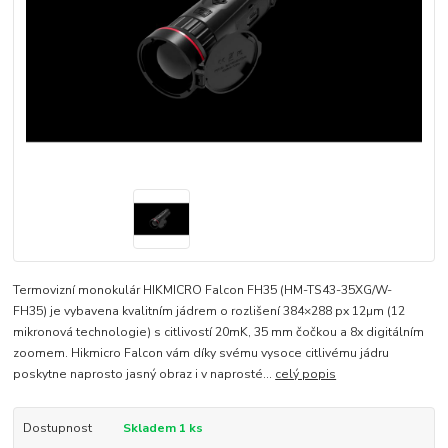
Termovizní monokulár HIKMICRO Falcon FH35 (HM-TS43-35XG/W-
FH35) je vybavena kvalitním jádrem o rozlišení 384×288 px 12µm (12
mikronová technologie) s citlivostí 20mK, 35 mm čočkou a 8x digitálním
zoomem. Hikmicro Falcon vám díky svému vysoce citlivému jádru
poskytne naprosto jasný obraz i v naprosté...
celý popis
Dostupnost
Skladem 1 ks