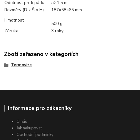
Odolnost proti pádu
až 1,5 m
Rozměry (D x Š x H)
187×58×65 mm
Hmotnost
500 g
Záruka
3 roky
Zboží zařazeno v kategoriích
Termovize
Informace pro zákazníky
O nás
Jak nakupovat
Obchodní podmínky