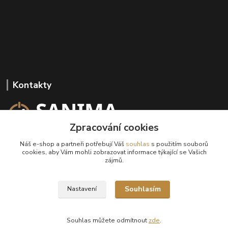
Kontakty
Zpracování cookies
+420 602 647 136
Náš e-shop a partneři potřebují Váš
souhlas
s použitím souborů
(Po-Pá, 9-18 hod.)
cookies, aby Vám mohli zobrazovat informace týkající se Vašich
zájmů.
info@sanima.cz
Souhlasím
Nastavení
Souhlas můžete odmítnout
zde
.
Vytvořeno na
Eshop-rychle.cz