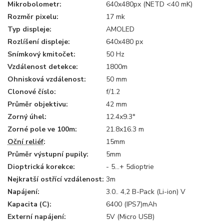
Mikrobolometr:
640x480px (NETD <40 mK)
Rozměr pixelu:
17 mk
Typ displeje:
AMOLED
Rozlíšení displeje:
640x480 px
Snímkový kmitočet:
50 Hz
Vzdálenost detekce:
1800m
Ohnisková vzdálenost:
50 mm
Clonové číslo:
f/1.2
Průměr objektivu:
42 mm
Zorný úhel:
12.4x9.3°
Zorné pole ve 100m:
21.8x16.3 m
Oční reliéf
:
15mm
Průměr výstupní pupily:
5mm
Dioptrická korekce:
- 5…+ 5dioptrie
Nejkratší ostřící vzdálenost:
3m
Napájení:
3.0.. 4,2 B-Pack (Li-ion) V
Kapacita (C):
6400 (IPS7)mAh
Externí napájení:
5V (Micro USB)