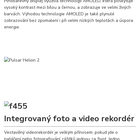
Plnobarevný displej využívá technologií AMOLED, která poskytuje
vysoký kontrast mezi bílou a černou, a zobrazuje ve velmi živých
barvách. Výhodou technologie AMOLED je také plynulé
zobrazování bez zpomalení i při velmi nízkých teplotách a úspora
energie.
Integrovaný foto a video rekordér
Vestavěný videorekordér je velkým přínosem, pokud jde o
natáčení nebo fotografování zážitků jednou za život. Jedno