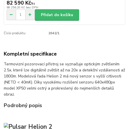
82 590 Kč
/
ks
68 256,20 Kč
bez DPH
Přidat do košíku
Číslo produktu:
2042/1
Kompletní specifikace
Termovizní pozorovací přístroj se vyznačuje optickým zvětšením
2.5x, které lze digitálně zvětšit až na 20x a detekční vzdálenosti až
1800m. Modelová řada Helion 2 má nový senzor s vyšší citlivosti
(NETD < 40mK). Díky vysokému rozlišení senzoru 640x480px
model XP50 velmi ostrý a prokreslený do nejmenších detailů
obraz.
Podrobný popis