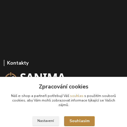
Kontakty
Zpracování cookies
+420 602 647 136
Náš e-shop a partneři potřebují Váš
souhlas
s použitím souborů
(Po-Pá, 9-18 hod.)
cookies, aby Vám mohli zobrazovat informace týkající se Vašich
zájmů.
info@sanima.cz
Souhlasím
Nastavení