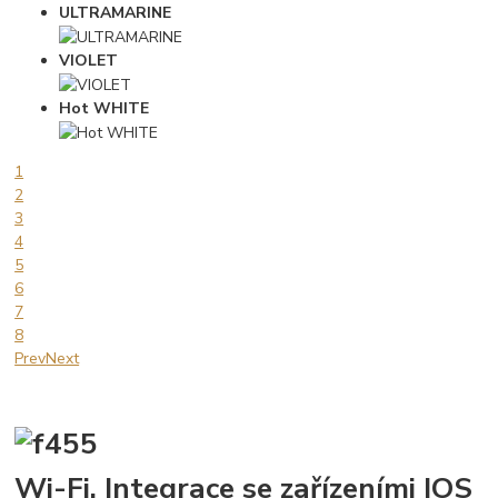
ULTRAMARINE
VIOLET
Hot WHITE
1
2
3
4
5
6
7
8
Prev
Next
Wi-Fi. Integrace se zařízeními IOS