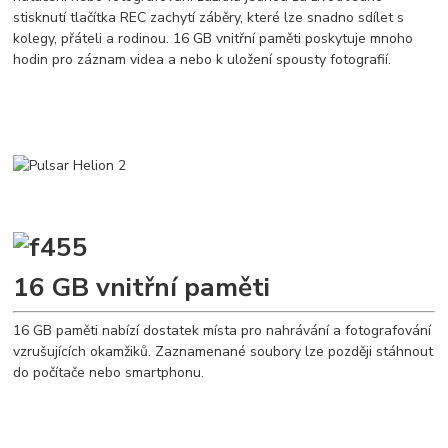
stisknutí tlačítka REC zachytí záběry, které lze snadno sdílet s
kolegy, přáteli a rodinou. 16 GB vnitřní paměti poskytuje mnoho
hodin pro záznam videa a nebo k uložení spousty fotografií.
16 GB vnitřní paměti
16 GB paměti nabízí dostatek místa pro nahrávání a fotografování
vzrušujících okamžiků. Zaznamenané soubory lze později stáhnout
do počítače nebo smartphonu.