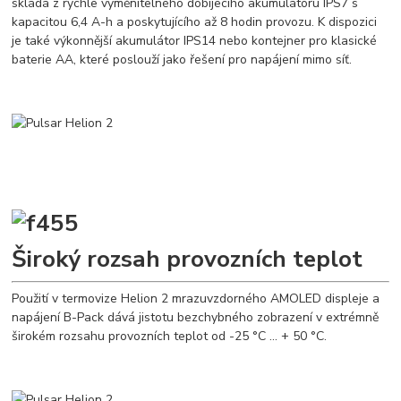
skládá z rychle vyměnitelného dobíjecího akumulátoru IPS7 s
kapacitou 6,4 A-h a poskytujícího až 8 hodin provozu. K dispozici
je také výkonnější akumulátor IPS14 nebo kontejner pro klasické
baterie AA, které poslouží jako řešení pro napájení mimo síť.
Široký rozsah provozních teplot
Použití v termovize Helion 2 mrazuvzdorného AMOLED displeje a
napájení B-Pack dává jistotu bezchybného zobrazení v extrémně
širokém rozsahu provozních teplot od -25 °C ... + 50 °С.