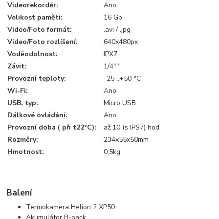
Videorekordér:
Ano
Velikost paměti:
16 Gb
Video/Foto formát:
.avi / .jpg
Video/Foto rozlíšení:
640x480px
Voděodolnost:
IPX7
Závit:
1/4""
Provozní teploty:
-25 ..+50 °C
Wi-Fi:
Ano
USB, typ:
Micro USB
Dálkové ovládání:
Ano
Provozní doba ( při t22°C):
až 10 (s IPS7) hod.
Rozměry:
234x55x58mm
Hmotnost:
0,5kg
Balení
Termokamera Helion 2 XP50
Akumulátor B-pack