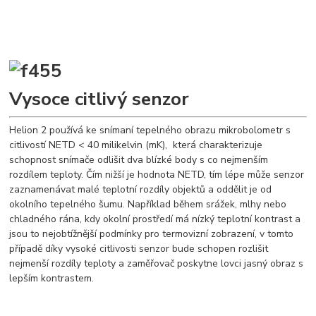
Vysoce citlivý senzor
Helion 2 používá ke snímaní tepelného obrazu mikrobolometr s
citlivostí NETD < 40 milikelvin (mK), která charakterizuje
schopnost snímače odlišit dva blízké body s co nejmenším
rozdílem teploty. Čím nižší je hodnota NETD, tím lépe může senzor
zaznamenávat malé teplotní rozdíly objektů a oddělit je od
okolního tepelného šumu. Například během srážek, mlhy nebo
chladného rána, kdy okolní prostředí má nízký teplotní kontrast a
jsou to nejobtížnější podmínky pro termovizní zobrazení, v tomto
případě díky vysoké citlivosti senzor bude schopen rozlišit
nejmenší rozdíly teploty a zaměřovač poskytne lovci jasný obraz s
lepším kontrastem.