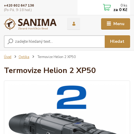
0
ks
+420 602 647 136
za
0 Kč
(Po-Pá, 9-18 hod.)
Menu
Hledat
Úvod
Optika
Termovize Helion 2 XP50
Termovize Helion 2 XP50