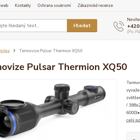
í web
Kontakty
Ochrana soukromí
Zákaznické recenze
Nevíte
Hledat
+420
(Po-Pá
ptika
Termovize Pulsar Thermion XQ50
ovize Pulsar Thermion XQ50
Termov
vyvaže
zvětše
/ 388x
6000J•
celý p