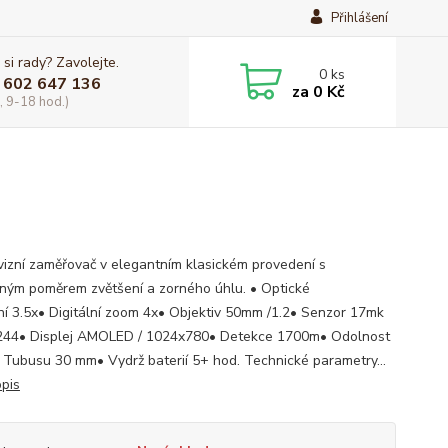
Přihlášení
 si rady? Zavolejte.
0
ks
 602 647 136
za
0 Kč
, 9-18 hod.)
izní zaměřovač v elegantním klasickém provedení s
ným poměrem zvětšení a zorného úhlu. • Optické
ní 3.5x• Digitální zoom 4x• Objektiv 50mm /1.2• Senzor 17mk
244• Displej AMOLED / 1024x780• Detekce 1700m• Odolnost
 Tubusu 30 mm• Vydrž baterií 5+ hod. Technické parametry...
opis