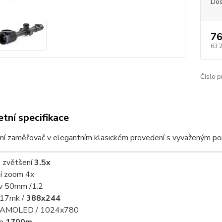
Dos
76
63 
Číslo p
tní specifikace
ní zaměřovač v elegantním klasickém provedení s vyvaženým po
é zvětšení
3.5x
ní zoom 4x
iv 50mm /1.2
 17mk /
388x244
ej AMOLED / 1024x780