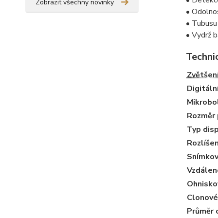
• Detek
Zobrazit všechny novinky
• Odolno
• Tubus
• Vydrž b
Techni
Zvětšen
Digitáln
Mikrobo
Rozměr 
Typ disp
Rozlíšen
Snímkov
Vzdálen
Ohnisko
Clonové 
Průměr o