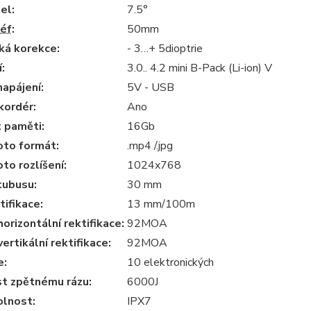
el:
7.5°
iéf
:
50mm
ká korekce:
- 3…+ 5dioptrie
:
3.0.. 4.2 mini B-Pack (Li-ion) V
napájení:
5V - USB
kordér:
Ano
 paměti:
16Gb
oto formát:
.mp4 /.jpg
to rozlíšení:
1024x768
tubusu:
30 mm
tifikace:
13 mm/100m
orizontální rektifikace:
92MOA
ertikální rektifikace:
92MOA
e:
10 elektronických
t zpětnému rázu:
6000J
lnost:
IPX7