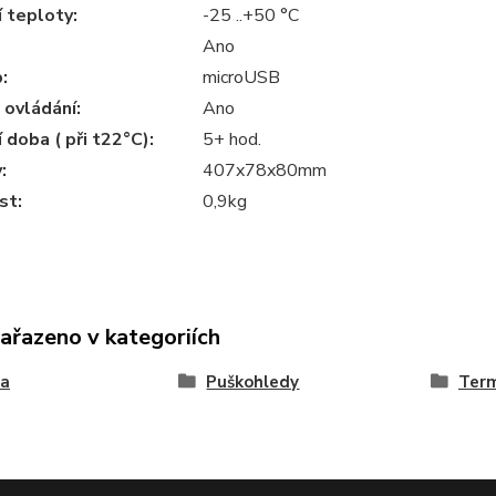
 teploty:
-25 ..+50 °C
Ano
:
microUSB
 ovládání:
Ano
 doba ( při t22°C):
5+ hod.
:
407x78x80mm
st:
0,9kg
zařazeno v kategoriích
ka
Puškohledy
Ter