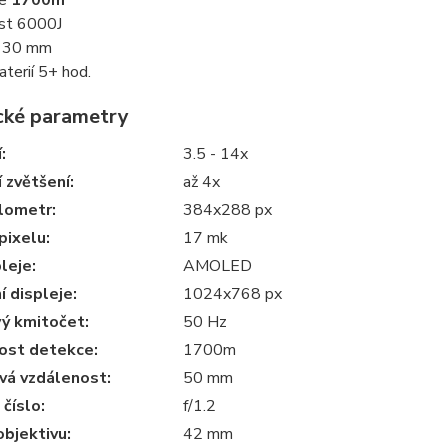
ce
1700m
st 6000J
u 30 mm
aterií 5+ hod.
cké parametry
í
:
3.5 - 14x
í zvětšení:
až 4x
lometr:
384x288 px
pixelu:
17 mk
leje:
AMOLED
í displeje:
1024x768 px
ý kmitočet:
50 Hz
ost detekce:
1700m
vá vzdálenost:
50 mm
číslo:
f/1.2
bjektivu:
42 mm