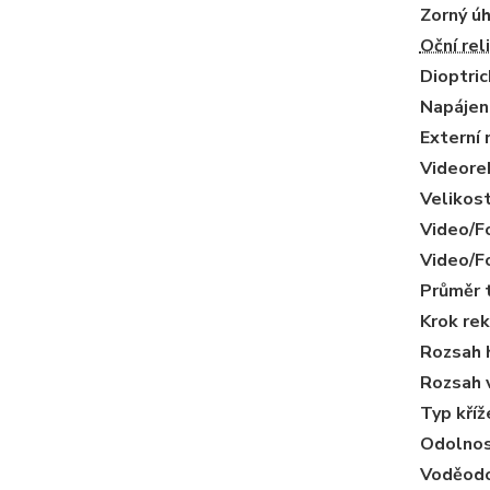
Zorný úh
Oční rel
Dioptric
Napájení
Externí 
Videore
Velikost
Video/F
Video/Fo
Průměr 
Krok rek
Rozsah h
Rozsah v
Typ kříž
Odolnos
Voděodo