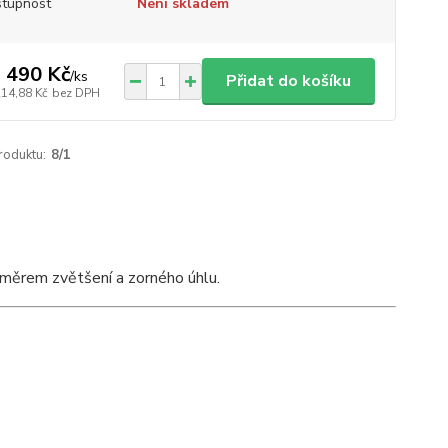
tupnost
Není skladem
 490 Kč
/
ks
Přidat do košíku
214,88 Kč
bez DPH
roduktu:
8/1
měrem zvětšení a zorného úhlu.