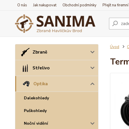
O nás
Jak nakupovat
Obchodní podmínky
Přejít na firemn
Úvod
O
Zbraně
Term
Střelivo
Optika
Dalekohledy
Puškohledy
Noční vidění