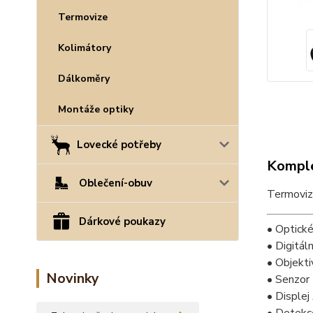
Termovize
Kolimátory
Dálkoměry
Montáže optiky
Lovecké potřeby
Komple
Oblečení-obuv
Termoviz
Dárkové poukazy
• Optick
• Digitál
• Objekt
Novinky
• Senzor
• Displ