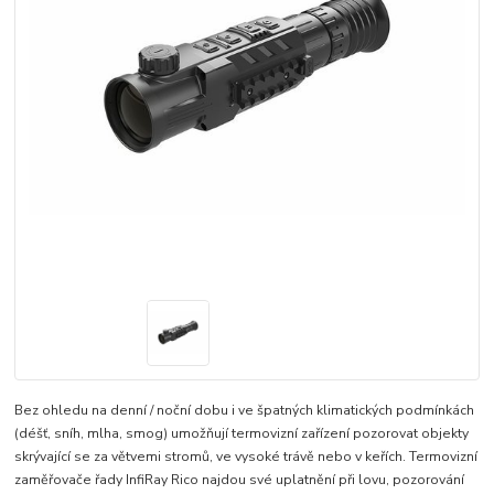
Bez ohledu na denní / noční dobu i ve špatných klimatických podmínkách
(déšť, sníh, mlha, smog) umožňují termovizní zařízení pozorovat objekty
skrývající se za větvemi stromů, ve vysoké trávě nebo v keřích. Termovizní
zaměřovače řady InfiRay Rico najdou své uplatnění při lovu, pozorování