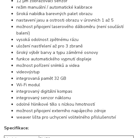
12 µm zobrazovací senzor
režim manuální / automatické kalibrace
široká nabídka barevných palet obrazu
nastavení jasu a ostrosti obrazu v úrovních 1 až 5
možnost připojení laserového dálkoměru (není součástí
balení)
vysoká odolnost zpětnému rázu
uložení nastřelení až pro 3 zbraně
široký výběr barvy a typu záměrné osnovy
funkce automatického vypnutí displeje
možnost pořízení snímků a videa
videovýstup
integrovaná paměť 32 GB
Wi-Fi modul
integrovaný digitální kompas
integrovaný senzor náklonu
odolné hliníkové tělo s nízkou hmotností
možnost připojení externího napájecího zdroje
weaver lišta pro uchycení volitelného příslušenství
Specifikace: