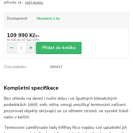
přírody, zá...
celý popis
Dostupnost
Skladem 1 ks
109 990 Kč
/
ks
90 900,83 Kč
bez DPH
Přidat do košíku
Číslo produktu:
300017
Kompletní specifikace
Bez ohledu na denní / noční dobu i ve špatných klimatických
podmínkách (déšť, sníh, mlha, smog) umožňují termovizní zařízení
pozorovat objekty skrývající se za větvemi stromů, ve vysoké trávě
nebo v keřích.
Termovizní zaměřovače řady InfiRay Rico najdou své uplatnění při