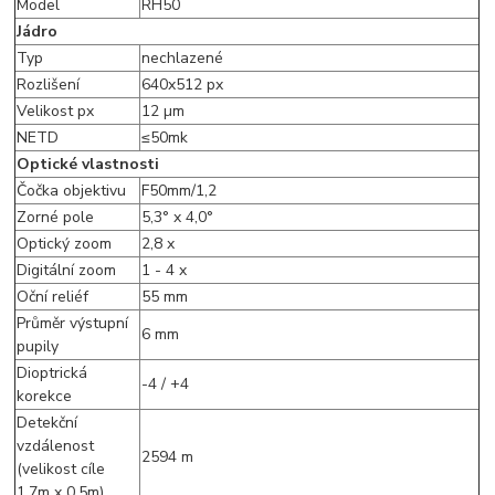
Model
RH50
Jádro
Typ
nechlazené
Rozlišení
640x512 px
Velikost px
12 µm
NETD
≤50mk
Optické vlastnosti
Čočka objektivu
F50mm/1,2
Zorné pole
5,3° x 4,0°
Optický zoom
2,8 x
Digitální zoom
1 - 4 x
Oční reliéf
55 mm
Průměr výstupní
6 mm
pupily
Dioptrická
-4 / +4
korekce
Detekční
vzdálenost
2594 m
(velikost cíle
1,7m x 0,5m)