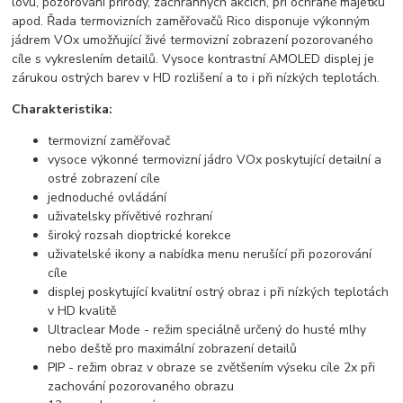
lovu, pozorování přírody, záchranných akcích, při ochraně majetku
apod. Řada termovizních zaměřovačů Rico disponuje výkonným
jádrem VOx umožňující živé termovizní zobrazení pozorovaného
cíle s vykreslením detailů. Vysoce kontrastní AMOLED displej je
zárukou ostrých barev v HD rozlišení a to i při nízkých teplotách.
Charakteristika:
termovizní zaměřovač
vysoce výkonné termovizní jádro VOx poskytující detailní a
ostré zobrazení cíle
jednoduché ovládání
uživatelsky přívětivé rozhraní
široký rozsah dioptrické korekce
uživatelské ikony a nabídka menu nerušící při pozorování
cíle
displej poskytující kvalitní ostrý obraz i při nízkých teplotách
v HD kvalitě
Ultraclear Mode - režim speciálně určený do husté mlhy
nebo deště pro maximální zobrazení detailů
PIP - režim obraz v obraze se zvětšením výseku cíle 2x při
zachování pozorovaného obrazu