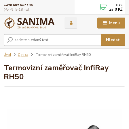
0
ks
+420 602 647 136
za
0 Kč
(Po-Pá, 9-18 hod.)
Menu
Hledat
Úvod
Optika
Termovizní zaměřovač InfiRay RH50
Termovizní zaměřovač InfiRay
RH50