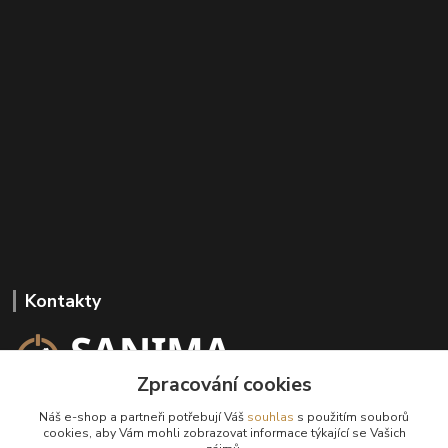
Kontakty
Zpracování cookies
+420 602 647 136
Náš e-shop a partneři potřebují Váš
souhlas
s použitím souborů
(Po-Pá, 9-18 hod.)
cookies, aby Vám mohli zobrazovat informace týkající se Vašich