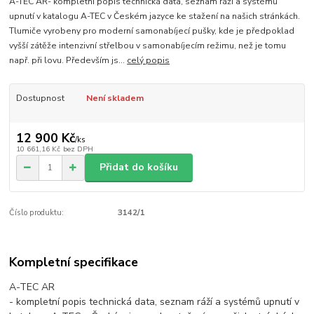
A-TEC AR- kompletní popis technická data, seznam ráží a systémů
upnutí v katalogu A-TEC v Českém jazyce ke stažení na našich stránkách.
Tlumiče vyrobeny pro moderní samonabíjecí pušky, kde je předpoklad
vyšší zátěže intenzivní střelbou v samonabíjecím režimu, než je tomu
např. při lovu. Především js...
celý popis
Dostupnost
Není skladem
12 900 Kč
/
ks
10 661,16 Kč
bez DPH
Přidat do košíku
Číslo produktu:
3142/1
Kompletní specifikace
A-TEC AR
- kompletní popis technická data, seznam ráží a systémů upnutí v