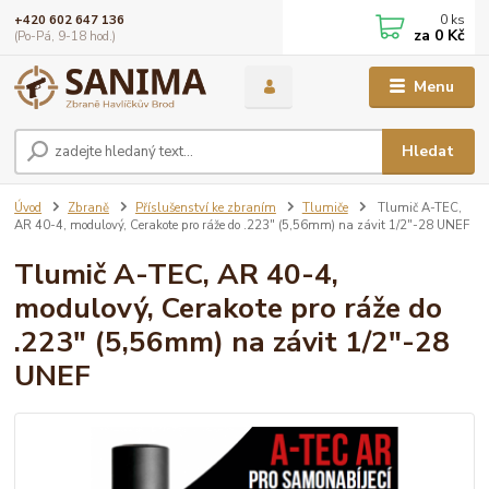
0
ks
+420 602 647 136
za
0 Kč
(Po-Pá, 9-18 hod.)
Menu
Hledat
Úvod
Zbraně
Příslušenství ke zbraním
Tlumiče
Tlumič A-TEC,
AR 40-4, modulový, Cerakote pro ráže do .223" (5,56mm) na závit 1/2"-28 UNEF
Tlumič A-TEC, AR 40-4,
modulový, Cerakote pro ráže do
.223" (5,56mm) na závit 1/2"-28
UNEF