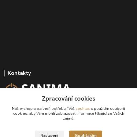
Kontakty
Zpracování cookies
+420 602 647 136
Náš e-shop a partneři potřebují Váš
souhlas
s použitím souborů
(Po-Pá, 9-18 hod.)
cookies, aby Vám mohli zobrazovat informace týkající se Vašich
zájmů.
info@sanima.cz
Souhlasím
Nastavení