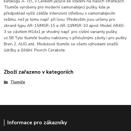
katalogu A-TEC v Českém jazyce ke stažení na našich stránkách.
Tlumiče vyrobeny pro moderní samonabíjecí pušky, kde je
předpoklad vyšší zátěže intenzivní střelbou v samonabíjecím
režimu, než je tomu např. při lovu. Především jsou určeny pro
zbraně typu AR-15/MSR-15 a AR-10/MSR-10 apod. Model AR40-
3 se závitem M14x1 je vhodný např. pro civilní varianty pušky
vz.58 Tyto tlumiče budou nabízeny s příslušnými závity i pro pušky
Bren 2, AUG atd.. Modulové tlumiče se všemi výhodami snažší
údržby a čištění. Povrch Cerakote.
Zboží zařazeno v kategoriích
Tlumiče
Informace pro zákazníky