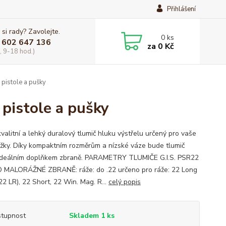
Přihlášení
 si rady? Zavolejte.
0
ks
 602 647 136
za
0 Kč
, 9-18 hod.)
 pistole a pušky
 pistole a pušky
valitní a lehký duralový tlumič hluku výstřelu určený pro vaše
žky. Díky kompaktním rozměrům a nízské váze bude tlumič
ideálním doplňkem zbraně. PARAMETRY TLUMIČE G.I.S. PSR22
 MALORÁŽNÉ ZBRANĚ: ráže: do .22 určeno pro ráže: 22 Long
.22 LR), 22 Short, 22 Win. Mag. R...
celý popis
tupnost
Skladem 1 ks