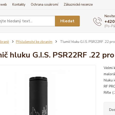
í web
Kontakty
Ochrana soukromí
Zákaznické recenze
Nevíte
Hledat
+420
(Po-Pá
braně
Příslušenství ke zbraním
Tlumič hluku G.I.S. PSR22RF .22 pro
ič hluku G.I.S. PSR22RF .22 pro
Velmi k
malorá
hluku 
RF PRO
Rifle (
Dos