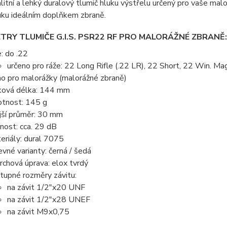
litní a lehký duralový tlumič hluku výstřelu určený pro vaše malo
uku ideálním doplňkem zbraně.
RY TLUMIČE G.I.S. PSR22 RF PRO MALORÁŽNÉ ZBRANĚ:
e: do .22
určeno pro ráže: 22 Long Rifle (.22 LR), 22 Short, 22 Win. M
no pro malorážky (malorážné zbraně)
ková délka: 144 mm
tnost: 145 g
jší průměr: 30 mm
nnost: cca. 29 dB
eriály: dural 7075
evné varianty: černá / šedá
rchová úprava: elox tvrdý
tupné rozměry závitu:
na závit 1/2"x20 UNF
na závit 1/2"x28 UNEF
na závit M9x0,75