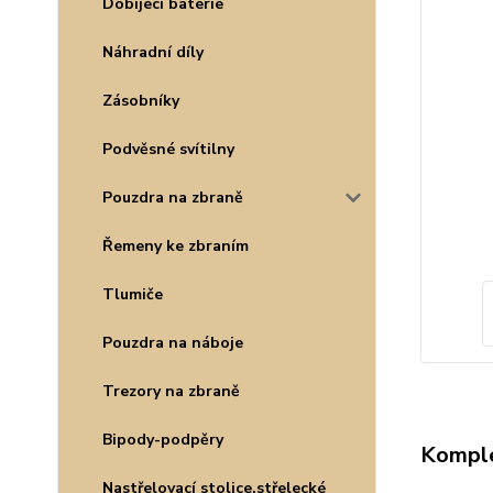
Dobíjecí baterie
Náhradní díly
Zásobníky
Podvěsné svítilny
Pouzdra na zbraně
Řemeny ke zbraním
Tlumiče
Pouzdra na náboje
Trezory na zbraně
Bipody-podpěry
Komple
Nastřelovací stolice,střelecké