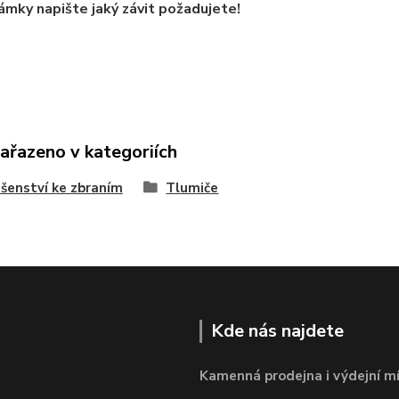
mky napište jaký závit požadujete!
zařazeno v kategoriích
ušenství ke zbraním
Tlumiče
Kde nás najdete
Kamenná prodejna i výdejní mí