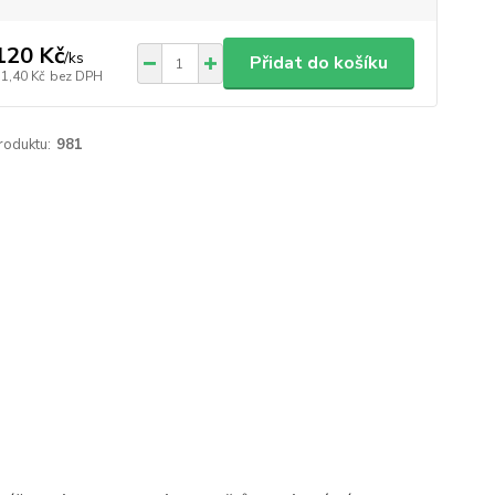
120 Kč
/
ks
Přidat do košíku
31,40 Kč
bez DPH
roduktu:
981