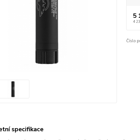
5 
4 2
Číslo p
tní specifikace