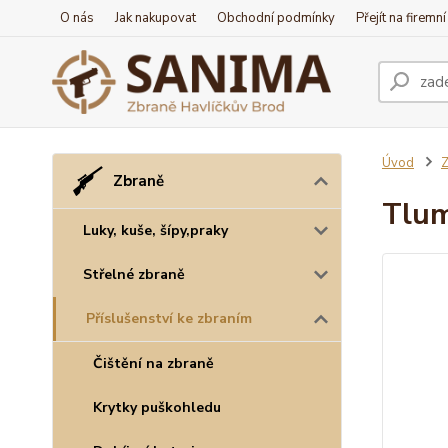
O nás
Jak nakupovat
Obchodní podmínky
Přejít na firemn
Úvod
Z
Zbraně
Tlum
Luky, kuše, šípy,praky
Střelné zbraně
Příslušenství ke zbraním
Čištění na zbraně
Krytky puškohledu