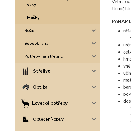
Velmi kva
vaky
tlumič hl
Mušky
PARAMET
ráž
Nože
Sebeobrana
urč
cel
Potřeby na střelnici
hmo
vně
Střelivo
úči
mat
bar
Optika
pov
dos
Lovecké potřeby
Oblečení-obuv