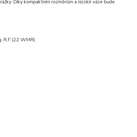
rážky.
Díky kompaktním rozměrům a nízské váze bude
ag. R.F (22 WMR)