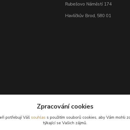
Rubešovo Náměstí 174
Havlíčkův Brod, 580 01
Zpracování cookies
eři potřebují Váš
souhlas
s použitím souborů cookies, aby Vám mohli z
týkající se Vašich zájmů.