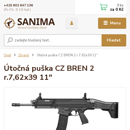
0
ks
+420 602 647 136
za
0 Kč
(Po-Pá, 9-18 hod.)
Menu
Hledat
Úvod
Zbraně
Útočná puška CZ BREN 2 r.7,62x39 11"
Útočná puška CZ BREN 2
r.7,62x39 11"