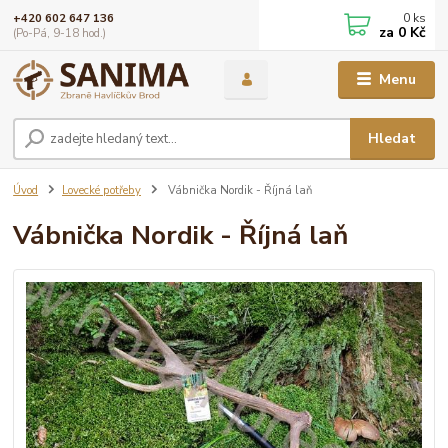
0
ks
+420 602 647 136
za
0 Kč
(Po-Pá, 9-18 hod.)
Menu
Hledat
Úvod
Lovecké potřeby
Vábnička Nordik - Říjná laň
Vábnička Nordik - Říjná laň