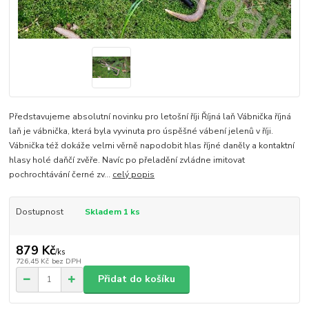
Představujeme absolutní novinku pro letošní říji Říjná laň Vábnička říjná
laň je vábnička, která byla vyvinuta pro úspěšné vábení jelenů v říji.
Vábnička též dokáže velmi věrně napodobit hlas říjné daněly a kontaktní
hlasy holé daňčí zvěře. Navíc po přeladění zvládne imitovat
pochrochtávání černé zv...
celý popis
Dostupnost
Skladem 1 ks
879 Kč
/
ks
726,45 Kč
bez DPH
Přidat do košíku