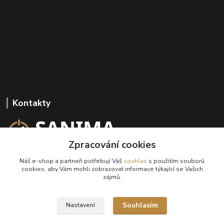
Kontakty
Zpracování cookies
+420 602 647 136
Náš e-shop a partneři potřebují Váš
souhlas
s použitím souborů
(Po-Pá, 9-18 hod.)
cookies, aby Vám mohli zobrazovat informace týkající se Vašich
zájmů.
info@sanima.cz
Souhlasím
Nastavení