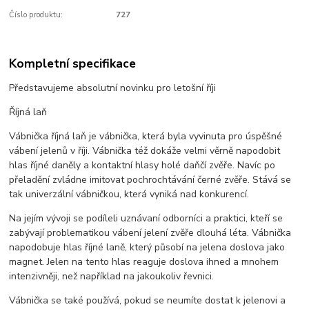
Číslo produktu:
727
Kompletní specifikace
Představujeme absolutní novinku pro letošní říji
Říjná laň
Vábnička říjná laň je vábnička, která byla vyvinuta pro úspěšné
vábení jelenů v říji. Vábnička též dokáže velmi věrně napodobit
hlas říjné daněly a kontaktní hlasy holé daňčí zvěře. Navíc po
přeladění zvládne imitovat pochrochtávání černé zvěře. Stává se
tak univerzální vábničkou, která vyniká nad konkurencí.
Na jejím vývoji se podíleli uznávaní odborníci a praktici, kteří se
zabývají problematikou vábení jelení zvěře dlouhá léta. Vábnička
napodobuje hlas říjné laně, který působí na jelena doslova jako
magnet. Jelen na tento hlas reaguje doslova ihned a mnohem
intenzivněji, než například na jakoukoliv řevnici.
Vábnička se také používá, pokud se neumíte dostat k jelenovi a