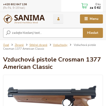
0
ks
+420 602 647 136
za
0 Kč
(Po-Pá, 9-18 hod.)
Menu
Hledat
Úvod
Zbraně
Střelné zbraně
Vzduchovky
Vzduchová pistole
Crosman 1377 American Classic
Vzduchová pistole Crosman 1377
American Classic