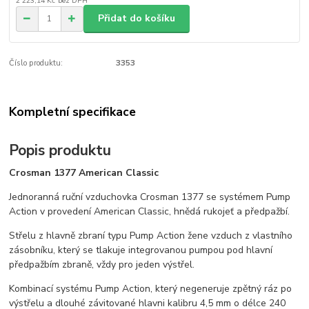
2 223,14 Kč
bez DPH
Přidat do košíku
Číslo produktu:
3353
Kompletní specifikace
Popis produktu
Crosman 1377 American Classic
Jednoranná ruční vzduchovka Crosman 1377 se systémem Pump
Action v provedení American Classic, hnědá rukojeť a předpažbí.
Střelu z hlavně zbraní typu Pump Action žene vzduch z vlastního
zásobníku, který se tlakuje integrovanou pumpou pod hlavní
předpažbím zbraně, vždy pro jeden výstřel.
Kombinací systému Pump Action, který negeneruje zpětný ráz po
výstřelu a dlouhé závitované hlavni kalibru 4,5 mm o délce 240