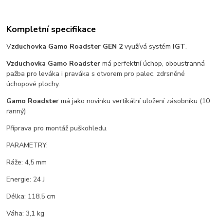
Kompletní specifikace
V
zduchovka
Gamo Roadster GEN 2
využívá systém
IGT
.
Vzduchovka Gamo Roadster
má perfektní úchop, oboustranná
pažba pro leváka i praváka s otvorem pro palec, zdrsněné
úchopové plochy.
Gamo Roadster
má jako novinku vertikální uložení zásobníku (10
ranný)
Příprava pro montáž puškohledu.
PARAMETRY:
Ráže: 4,5 mm
Energie: 24 J
Délka: 118,5 cm
Váha: 3,1 kg