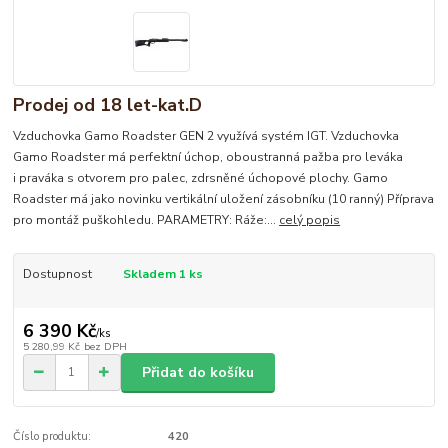
Prodej od 18 let-kat.D
Vzduchovka Gamo Roadster GEN 2 využívá systém IGT. Vzduchovka
Gamo Roadster má perfektní úchop, oboustranná pažba pro leváka
i praváka s otvorem pro palec, zdrsněné úchopové plochy. Gamo
Roadster má jako novinku vertikální uložení zásobníku (10 ranný) Příprava
pro montáž puškohledu. PARAMETRY: Ráže:...
celý popis
Dostupnost
Skladem 1 ks
6 390 Kč
/
ks
5 280,99 Kč
bez DPH
Přidat do košíku
Číslo produktu:
420