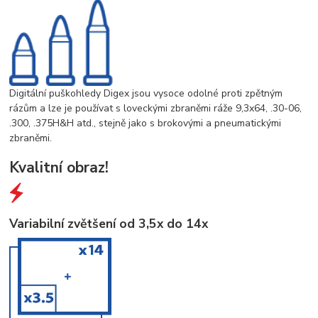
Digitální puškohledy Digex jsou vysoce odolné proti zpětným
rázům a lze je používat s loveckými zbraněmi ráže 9,3x64, .30-06,
.300, .375H&H atd., stejně jako s brokovými a pneumatickými
zbraněmi.
Kvalitní obraz!
Variabilní zvětšení od 3,5x do 14x