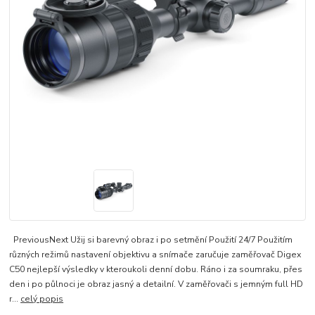
PreviousNext Užij si barevný obraz i po setmění Použití 24/7 Použitím
různých režimů nastavení objektivu a snímače zaručuje zaměřovač Digex
C50 nejlepší výsledky v kteroukoli denní dobu. Ráno i za soumraku, přes
den i po půlnoci je obraz jasný a detailní. V zaměřovači s jemným full HD
r...
celý popis