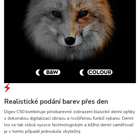
Realistické podání barev přes den
Digex C50 kombinuje plnobarevné zobrazení klasické denní optiky
s dokonalou digitalizací obrazu a rozšířenou funkčí vybavu. Denní
lov se tak stává vysoce technologickým a běžný denní zaměřovač
je v tomto případě jednoduše zbytečný.