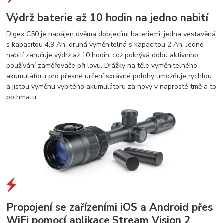
Výdrž baterie až 10 hodin na jedno nabití
Digex C50 je napájen dvěma dobíjecími bateriemi: jedna vestavěná
s kapacitou 4,9 Ah, druhá vyměnitelná s kapacitou 2 Ah. Jedno
nabití zaručuje výdrž až 10 hodin, což pokrývá dobu aktivního
používání zaměřovače při lovu. Drážky na těle vyměnitelného
akumulátoru pro přesné určení správné polohy umožňuje rychlou
a jistou výměnu vybitého akumulátoru za nový v naprosté tmě a to
po hmatu.
Propojení se zařízeními iOS a Android přes
WiFi pomocí aplikace Stream Vision 2