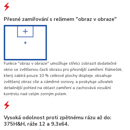
Přesné zamířování s režimem "obraz v obraze"
Funkce "obraz v obraze" umožňuje střelci zobrazit dodatečné
okno se zvětšenou časti obrazu pro přesnější zamíření. Rámeček,
který zabírá pouze 10 % celkové plochy displeje, obsahuje
zvětšený obraz cíle a záměrné osnovy, a poskytuje uživateli
detailnější pohled na oblast zamíření a zachovává vizuální
kontrolu nad celým zorným polem.
Vysoká odolnost proti zpětnému rázu až do:
375H&H, ráže 12 a 9,3x64.