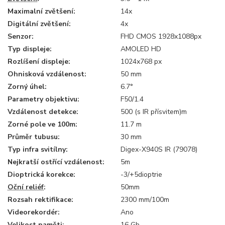
Maximalní zvětšení:
14x
Digitální zvětšení:
4x
Senzor:
FHD CMOS 1928x1088px
Typ displeje:
AMOLED HD
Rozlíšení displeje:
1024x768 px
Ohnisková vzdálenost:
50 mm
Zorný úhel:
6.7°
Parametry objektivu:
F50/1.4
Vzdálenost detekce:
500 (s IR přísvitem)m
Zorné pole ve 100m:
11.7 m
Průměr tubusu:
30 mm
Typ infra svitílny:
Digex-X940S IR (79078)
Nejkratší ostřící vzdálenost:
5m
Dioptrická korekce:
-3/+5dioptrie
Oční reliéf
:
50mm
Rozsah rektifikace:
2300 mm/100m
Videorekordér:
Ano
Velikost paměti:
16 Gb