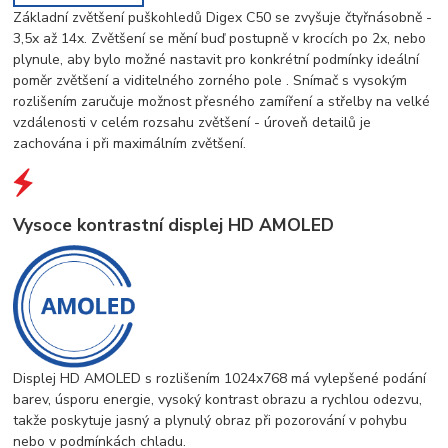
Základní zvětšení puškohledů Digex C50 se zvyšuje čtyřnásobně -
3,5x až 14x. Zvětšení se mění buď postupně v krocích po 2x, nebo
plynule, aby bylo možné nastavit pro konkrétní podmínky ideální
poměr zvětšení a viditelného zorného pole . Snímač s vysokým
rozlišením zaručuje možnost přesného zamíření a střelby na velké
vzdálenosti v celém rozsahu zvětšení - úroveň detailů je
zachována i při maximálním zvětšení.
Vysoce kontrastní displej HD AMOLED
Displej HD AMOLED s rozlišením 1024x768 má vylepšené podání
barev, úsporu energie, vysoký kontrast obrazu a rychlou odezvu,
takže poskytuje jasný a plynulý obraz při pozorování v pohybu
nebo v podmínkách chladu.