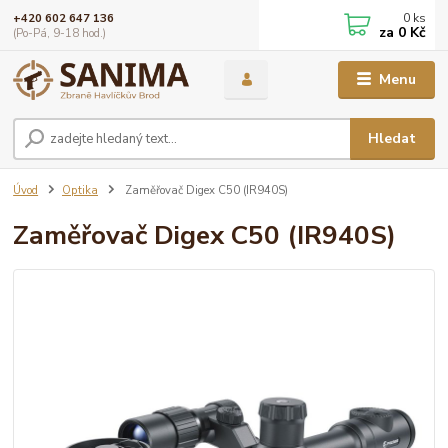
0
ks
+420 602 647 136
za
0 Kč
(Po-Pá, 9-18 hod.)
Menu
Hledat
Úvod
Optika
Zaměřovač Digex C50 (IR940S)
Zaměřovač Digex C50 (IR940S)