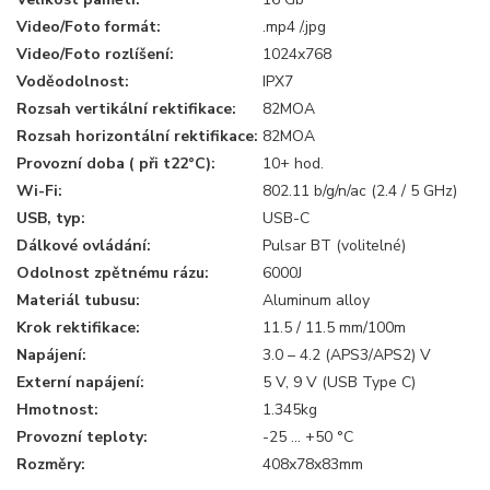
Video/Foto formát:
.mp4 /.jpg
Video/Foto rozlíšení:
1024x768
Voděodolnost:
IPX7
Rozsah vertikální rektifikace:
82MOA
Rozsah horizontální rektifikace:
82MOA
Provozní doba ( při t22°C):
10+ hod.
Wi-Fi:
802.11 b/g/n/ac (2.4 / 5 GHz)
USB, typ:
USB-C
Dálkové ovládání:
Pulsar BT (volitelné)
Odolnost zpětnému rázu:
6000J
Materiál tubusu:
Aluminum alloy
Krok rektifikace:
11.5 / 11.5 mm/100m
Napájení:
3.0 – 4.2 (APS3/APS2) V
Externí napájení:
5 V, 9 V (USB Type C)
Hmotnost:
1.345kg
Provozní teploty:
-25 ... +50 °C
Rozměry:
408x78x83mm